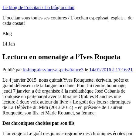
Le blog de l’occitan / Lo blòg occitan
L’occitan sous toutes ses coutures / L'occitan espepissat, espiat… de
cada costat!
Blog
14
Jan
Lectura en omenatge a l’Ives Roqueta
Publié par
le-blog-de-viure-al-pais-france3
le
14/01/2016 à 17:16:21
Le 4 janvier 2015, nous quittait Yves Rouquette, écrivain, poète et
grand défenseur de la langue occitane. Pour lui rendre hommage,
jeudi 7 janvier, a été organisée à la médiathèque José Cabanis de
Toulouse en partenariat avec la librairie Ombres Blanches une
lecture à deux voix autour du livre « Le goût des jours ; chroniques
de La Dépêche du Midi (2013-2014) » en présence de Laurent
Rouquette, son fils, et Marie Rouanet, sa femme.
Des chroniques choisies par son fils
L’ouvrage « Le goût des jours » regroupe des chroniques écrites par