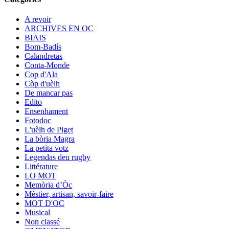
A revoir
ARCHIVES EN OC
BIAIS
Bom-Badís
Calandretas
Conta-Monde
Cop d'Ala
Còp d'uèlh
De mancar pas
Edito
Ensenhament
Fotodoc
L'uèlh de Piget
La bòria Magra
La petita votz
Legendas deu rugby
Littérature
LO MOT
Memòria d’Òc
Mèstier, artisan, savoir-faire
MOT D'OC
Musical
Non classé