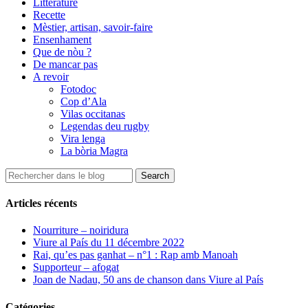
Littérature
Recette
Mèstier, artisan, savoir-faire
Ensenhament
Que de nòu ?
De mancar pas
A revoir
Fotodoc
Cop d’Ala
Vilas occitanas
Legendas deu rugby
Vira lenga
La bòria Magra
Articles récents
Nourriture – noiridura
Viure al País du 11 décembre 2022
Rai, qu’es pas ganhat – n°1 : Rap amb Manoah
Supporteur – afogat
Joan de Nadau, 50 ans de chanson dans Viure al País
Catégories