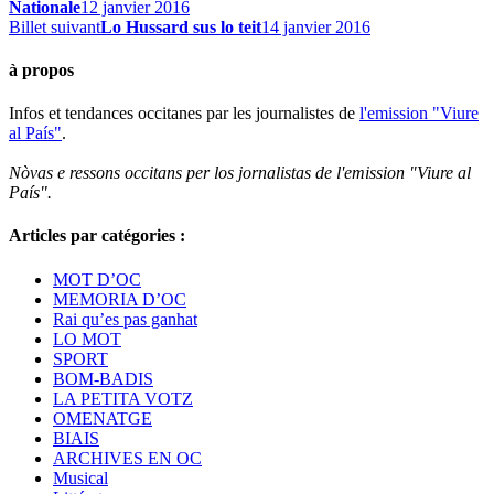
Nationale
12 janvier 2016
Billet suivant
Lo Hussard sus lo teit
14 janvier 2016
à propos
Infos et tendances occitanes par les journalistes de
l'emission "Viure
al País"
.
Nòvas e ressons occitans per los jornalistas de l'emission "Viure al
País".
Articles par catégories :
MOT D’OC
MEMORIA D’OC
Rai qu’es pas ganhat
LO MOT
SPORT
BOM-BADIS
LA PETITA VOTZ
OMENATGE
BIAIS
ARCHIVES EN OC
Musical