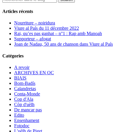
Articles récents
Nourriture – noiridura
Viure al País du 11 décembre 2022
Rai, qu’es pas ganhat – n°1 : Rap amb Manoah
Supporteur – afogat
Joan de Nadau, 50 ans de chanson dans Viure al País
Catégories
A revoir
ARCHIVES EN OC
BIAIS
Bom-Badís
Calandretas
Conta-Monde
Cop d'Ala
Còp d'uèlh
De mancar pas
Edito
Ensenhament
Fotodoc
L'uèlh de Piget