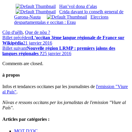
Han’vol dona d’alas
Crida davant lo conselh general de
Garona-Nauta
Eleccions
despartamentalas e occitan : Erau
Còp d'uèlh
,
Que de nòu ?
Billet précédent
L’occitan 3ème langue régionale de France sur
Wikipédia
21 janvier 2016
Billet suivant
Nouvelle région LRMP : premiers jalons des
langues régionales ?
25 janvier 2016
Comments are closed.
à propos
Infos et tendances occitanes par les journalistes de
l'emission "Viure
al País"
.
Nòvas e ressons occitans per los jornalistas de l'emission "Viure al
País".
Articles par catégories :
MOT D’OC