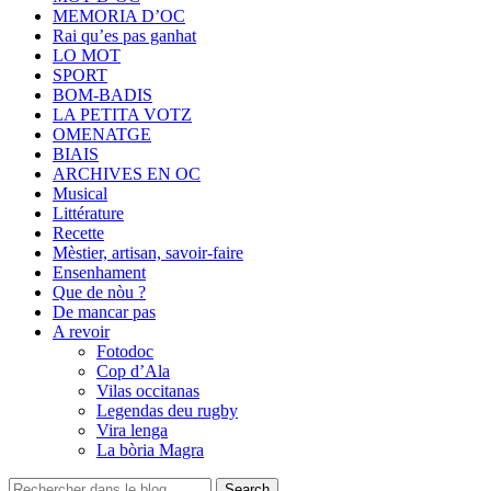
MEMORIA D’OC
Rai qu’es pas ganhat
LO MOT
SPORT
BOM-BADIS
LA PETITA VOTZ
OMENATGE
BIAIS
ARCHIVES EN OC
Musical
Littérature
Recette
Mèstier, artisan, savoir-faire
Ensenhament
Que de nòu ?
De mancar pas
A revoir
Fotodoc
Cop d’Ala
Vilas occitanas
Legendas deu rugby
Vira lenga
La bòria Magra