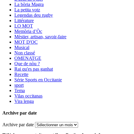
La bòria Magra
La petita votz
Legendas deu rugby
Littérature
LO MOT
Memòria d’Òc
Mèstier, artisan, savoir-faire
MOT D'OC
Musical
Non classé
OMENATGE
Que de nòu ?
Rai qu'es pas ganhat
Recette
Série Sports en Occitanie
sport
Tema
Vilas occitanas
Vira lenga
Archive par date
Archive par date