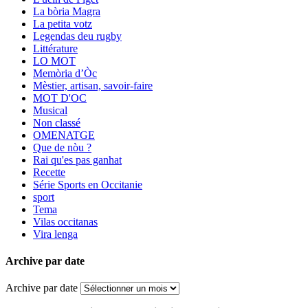
La bòria Magra
La petita votz
Legendas deu rugby
Littérature
LO MOT
Memòria d’Òc
Mèstier, artisan, savoir-faire
MOT D'OC
Musical
Non classé
OMENATGE
Que de nòu ?
Rai qu'es pas ganhat
Recette
Série Sports en Occitanie
sport
Tema
Vilas occitanas
Vira lenga
Archive par date
Archive par date