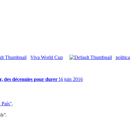
Viva World Cup
politica
, des décennies pour durer !
4 juin 2016
l País"
.
ís".