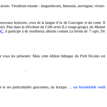
Alessio. Viendront ensuite : languedocien, limousin, auvergnat, vivaro-
 nouveaux horizons, ceux de la langue d’oc de Gascogne et du conte. Il
our). Puis dans la réécriture du
Còth arroi
(Le rouge-gorge), du
Mainat
OC
, il participe à de nombreux albums comme
La bèstia de 7 caps, De
de vous les présenter. Mais cette édition bilingue du
Petit Nicolas
est
ane et ses particularités gasconnes, un lexique …
un formidable outil