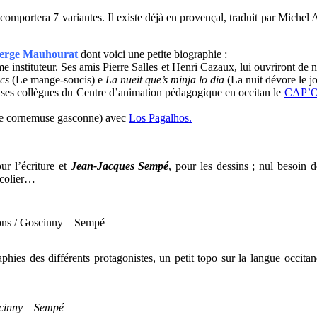
comportera 7 variantes. Il existe déjà en provençal, traduit par Michel 
erge Mauhourat
dont voici une petite biographie :
 instituteur. Ses amis Pierre Salles et Henri Cazaux, lui ouvriront de
ics
(Le mange-soucis) e
La nueit que’s minja lo dia
(La nuit dévore le j
ses collègues du Centre d’animation pédagogique en occitan le
CAP’
ur de cornemuse gasconne) avec
Los Pagalhos.
our l’écriture et
Jean-Jacques Sempé
, pour les dessins ; nul besoin 
écolier…
ons / Goscinny – Sempé
aphies des différents protagonistes, un petit topo sur la langue occit
inny – Sempé