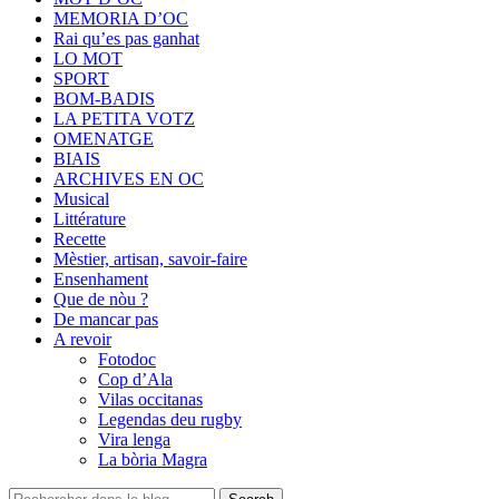
MEMORIA D’OC
Rai qu’es pas ganhat
LO MOT
SPORT
BOM-BADIS
LA PETITA VOTZ
OMENATGE
BIAIS
ARCHIVES EN OC
Musical
Littérature
Recette
Mèstier, artisan, savoir-faire
Ensenhament
Que de nòu ?
De mancar pas
A revoir
Fotodoc
Cop d’Ala
Vilas occitanas
Legendas deu rugby
Vira lenga
La bòria Magra