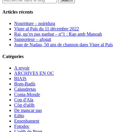
Articles récents
Nourriture – noiridura
Viure al País du 11 décembre 2022
Rai, qu’es pas ganhat – n°1 : Rap amb Manoah
Supporteur – afogat
Joan de Nadau, 50 ans de chanson dans Viure al País
Catégories
A revoir
ARCHIVES EN OC
BIAIS
Bom-Badís
Calandretas
Conta-Monde
Cop d'Ala
Còp d'uèlh
De mancar pas
Edito
Ensenhament
Fotodoc
L'uèlh de Piget