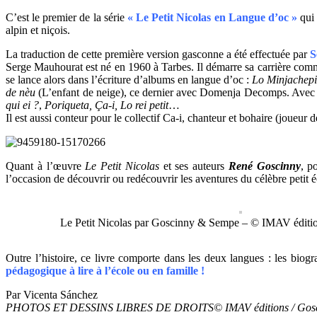
C’est le premier de la série
« Le Petit Nicolas en Langue d’oc »
qui 
alpin et niçois.
La traduction de cette première version gasconne a été effectuée par
S
Serge Mauhourat est né en 1960 à Tarbes. Il démarre sa carrière comme
se lance alors dans l’écriture d’albums en langue d’oc :
Lo Minjachep
de nèu
(L’enfant de neige), ce dernier avec Domenja Decomps. Avec 
qui ei ?
,
Poriqueta, Ça-i, Lo rei petit
…
Il est aussi conteur pour le collectif Ca-i, chanteur et bohaire (joue
Quant à l’œuvre
Le
Petit Nicolas
et ses auteurs
René Goscinny
, p
l’occasion de découvrir ou redécouvrir les aventures du célèbre petit 
Le Petit Nicolas par Goscinny & Sempe – © IMAV éditi
Outre l’histoire, ce livre comporte dans les deux langues : les biogr
pédagogique à lire à l’école ou en famille !
Par Vicenta Sánchez
PHOTOS ET DESSINS LIBRES DE DROITS© IMAV éditions / Gosc