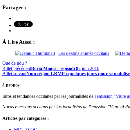
Partager :
À Lire Aussi :
Les dessins animés occitans
Que de nòu ?
Billet précédent
Bòria Magra – episòdi 8
2 juin 2016
Billet suivant
Nom région LRMP : quelques jours pour se mobiliser
à propos
Infos et tendances occitanes par les journalistes de
l'emission "Viure a
Nòvas e ressons occitans per los jornalistas de l'emission "Viure al Pa
Articles par catégories :
MOT D’OC