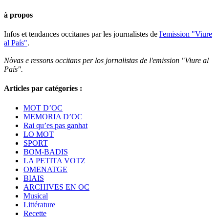
à propos
Infos et tendances occitanes par les journalistes de
l'emission "Viure
al País"
.
Nòvas e ressons occitans per los jornalistas de l'emission "Viure al
País".
Articles par catégories :
MOT D’OC
MEMORIA D’OC
Rai qu’es pas ganhat
LO MOT
SPORT
BOM-BADIS
LA PETITA VOTZ
OMENATGE
BIAIS
ARCHIVES EN OC
Musical
Littérature
Recette