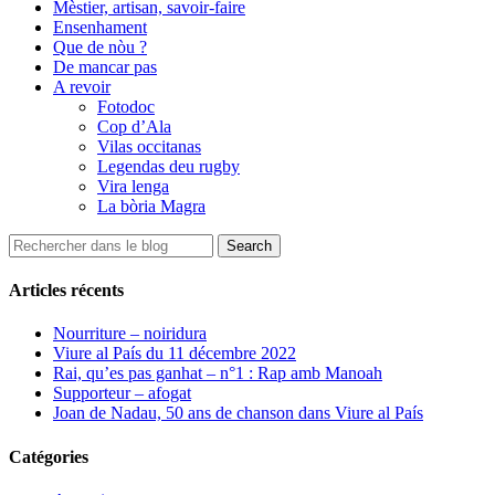
Mèstier, artisan, savoir-faire
Ensenhament
Que de nòu ?
De mancar pas
A revoir
Fotodoc
Cop d’Ala
Vilas occitanas
Legendas deu rugby
Vira lenga
La bòria Magra
Articles récents
Nourriture – noiridura
Viure al País du 11 décembre 2022
Rai, qu’es pas ganhat – n°1 : Rap amb Manoah
Supporteur – afogat
Joan de Nadau, 50 ans de chanson dans Viure al País
Catégories