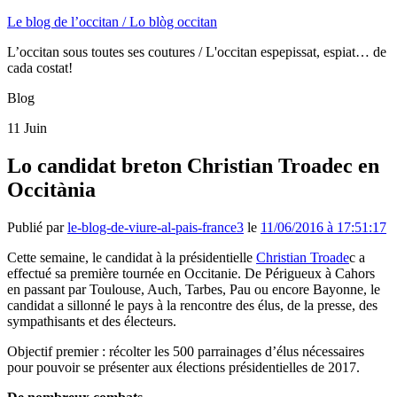
Le blog de l’occitan / Lo blòg occitan
L’occitan sous toutes ses coutures / L'occitan espepissat, espiat… de
cada costat!
Blog
11
Juin
Lo candidat breton Christian Troadec en
Occitània
Publié par
le-blog-de-viure-al-pais-france3
le
11/06/2016 à 17:51:17
Cette semaine, le candidat à la présidentielle
Christian Troade
c a
effectué sa première tournée en Occitanie. De Périgueux à Cahors
en passant par Toulouse, Auch, Tarbes, Pau ou encore Bayonne, le
candidat a sillonné le pays à la rencontre des élus, de la presse, des
sympathisants et des électeurs.
Objectif premier : récolter les 500 parrainages d’élus nécessaires
pour pouvoir se présenter aux élections présidentielles de 2017.