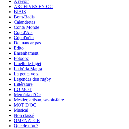
A revoir
ARCHIVES EN OC
BIAIS
Bom-Badís
Calandretas
Conta-Monde
Cop d'Ala
Còp d'uèlh
De mancar pas
Edito
Ensenhament
Fotodoc
L'uèlh de Piget
La bòria Magra
La petita votz
Legendas deu rugby
Littérature
LO MOT
Memòria d’Òc
Mèstier, artisan, savoir-faire
MOT D'OC
Musical
Non classé
OMENATGE
Que de nòu ?