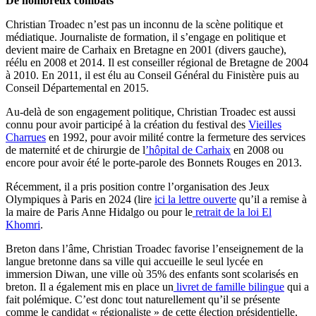
De nombreux combats
Christian Troadec n’est pas un inconnu de la scène politique et
médiatique. Journaliste de formation, il s’engage en politique et
devient maire de Carhaix en Bretagne en 2001 (divers gauche),
réélu en 2008 et 2014. Il est conseiller régional de Bretagne de 2004
à 2010. En 2011, il est élu au Conseil Général du Finistère puis au
Conseil Départemental en 2015.
Au-delà de son engagement politique, Christian Troadec est aussi
connu pour avoir participé à la création du festival des
Vieilles
Charrues
en 1992, pour avoir milité contre la fermeture des services
de maternité et de chirurgie de l
’hôpital de Carhaix
en 2008 ou
encore pour avoir été le porte-parole des Bonnets Rouges en 2013.
Récemment, il a pris position contre l’organisation des Jeux
Olympiques à Paris en 2024 (lire
ici la lettre ouverte
qu’il a remise à
la maire de Paris Anne Hidalgo ou pour le
retrait de la loi El
Khomri
.
Breton dans l’âme, Christian Troadec favorise l’enseignement de la
langue bretonne dans sa ville qui accueille le seul lycée en
immersion Diwan, une ville où 35% des enfants sont scolarisés en
breton. Il a également mis en place un
livret de famille bilingue
qui a
fait polémique. C’est donc tout naturellement qu’il se présente
comme le candidat « régionaliste » de cette élection présidentielle,