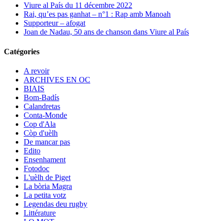
Viure al País du 11 décembre 2022
Rai, qu’es pas ganhat – n°1 : Rap amb Manoah
Supporteur – afogat
Joan de Nadau, 50 ans de chanson dans Viure al País
Catégories
A revoir
ARCHIVES EN OC
BIAIS
Bom-Badís
Calandretas
Conta-Monde
Cop d'Ala
Còp d'uèlh
De mancar pas
Edito
Ensenhament
Fotodoc
L'uèlh de Piget
La bòria Magra
La petita votz
Legendas deu rugby
Littérature