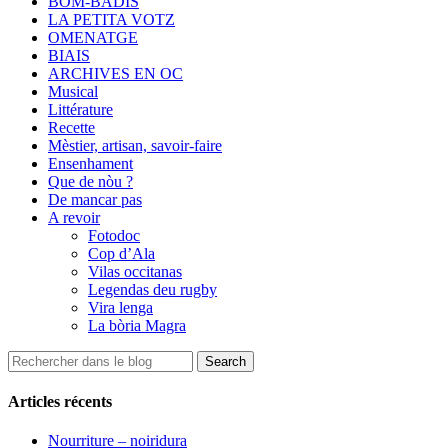
BOM-BADIS
LA PETITA VOTZ
OMENATGE
BIAIS
ARCHIVES EN OC
Musical
Littérature
Recette
Mèstier, artisan, savoir-faire
Ensenhament
Que de nòu ?
De mancar pas
A revoir
Fotodoc
Cop d’Ala
Vilas occitanas
Legendas deu rugby
Vira lenga
La bòria Magra
Articles récents
Nourriture – noiridura