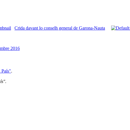
Crida davant lo conselh general de Garona-Nauta
embre 2016
l País"
.
ís".