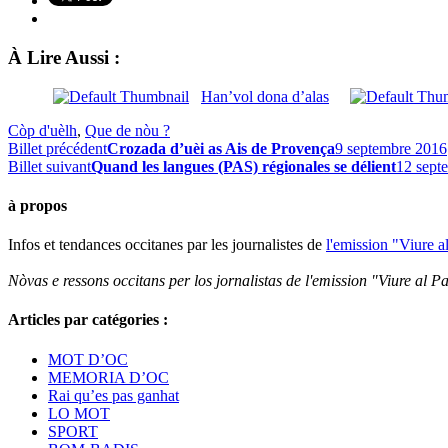
À Lire Aussi :
Han’vol dona d’alas
Còp d'uèlh
,
Que de nòu ?
Billet précédent
Crozada d’uèi as Ais de Provença
9 septembre 2016
Billet suivant
Quand les langues (PAS) régionales se délient
12 sept
à propos
Infos et tendances occitanes par les journalistes de
l'emission "Viure a
Nòvas e ressons occitans per los jornalistas de l'emission "Viure al Pa
Articles par catégories :
MOT D’OC
MEMORIA D’OC
Rai qu’es pas ganhat
LO MOT
SPORT