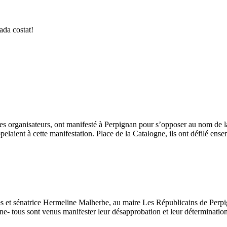
ada costat!
les organisateurs, ont manifesté à Perpignan pour s’opposer au nom de l
ppelaient à cette manifestation. Place de la Catalogne, ils ont défilé ense
s et sénatrice
Hermeline Malherbe,
au maire Les Républicains de Perp
e- tous sont venus manifester leur désapprobation et leur détermination