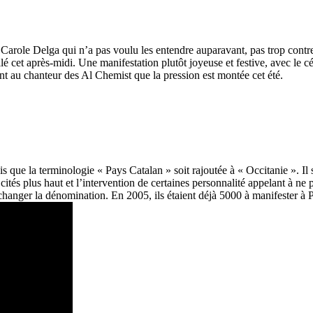
 Carole Delga qui n’a pas voulu les entendre auparavant, pas trop contre
ilé cet après-midi. Une manifestation plutôt joyeuse et festive, avec le
ent au chanteur des Al Chemist que la pression est montée cet été.
s que la terminologie « Pays Catalan » soit rajoutée à « Occitanie ». Il s
és plus haut et l’intervention de certaines personnalité appelant à ne p
changer la dénomination. En 2005, ils étaient déjà 5000 à manifester à