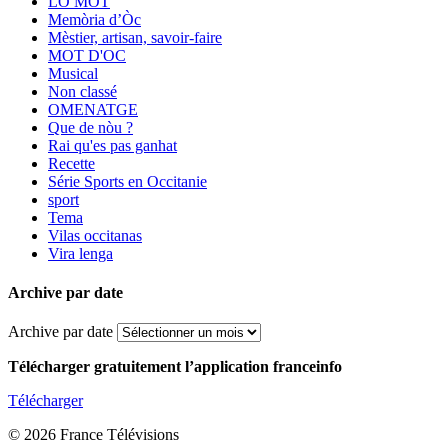
LO MOT
Memòria d’Òc
Mèstier, artisan, savoir-faire
MOT D'OC
Musical
Non classé
OMENATGE
Que de nòu ?
Rai qu'es pas ganhat
Recette
Série Sports en Occitanie
sport
Tema
Vilas occitanas
Vira lenga
Archive par date
Archive par date
Télécharger gratuitement l’application franceinfo
Télécharger
© 2026 France Télévisions