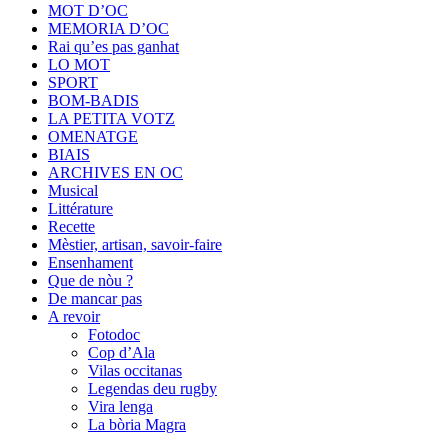
MOT D’OC
MEMORIA D’OC
Rai qu’es pas ganhat
LO MOT
SPORT
BOM-BADIS
LA PETITA VOTZ
OMENATGE
BIAIS
ARCHIVES EN OC
Musical
Littérature
Recette
Mèstier, artisan, savoir-faire
Ensenhament
Que de nòu ?
De mancar pas
A revoir
Fotodoc
Cop d’Ala
Vilas occitanas
Legendas deu rugby
Vira lenga
La bòria Magra