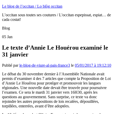
Le blog de l’occitan / Lo blòg occitan
L’occitan sous toutes ses coutures / L'occitan espepissat, espiat… de
cada costat!
Blog
05
Jan
Le texte d’Annie Le Houérou examiné le
31 janvier
Publié par
le-blog-de-viure-al-pais-france3
le
05/01/2017 à 19:12:10
Le débat du 30 novembre dernier à l’Assemblée Nationale avait
permis d’examiner 4 des 7 articles que compte la Proposition de Loi
d’Annie Le Houérou pour protéger et promouvoir les langues
régionales. Une nouvelle date devait être trouvée pour poursuivre
l’examen. Ce sera le mardi 31 janvier vers 16H30, après les
questions au gouvernement. Sans surprise, ce texte va donc
rejoindre les autres propositions de lois recalées, dépouillées,
torpillées, enterrées, avant d’être adoptées.