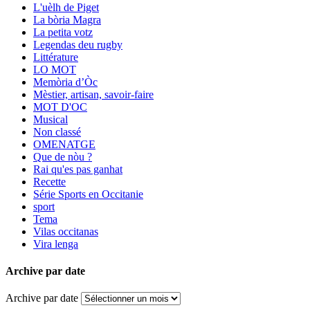
L'uèlh de Piget
La bòria Magra
La petita votz
Legendas deu rugby
Littérature
LO MOT
Memòria d’Òc
Mèstier, artisan, savoir-faire
MOT D'OC
Musical
Non classé
OMENATGE
Que de nòu ?
Rai qu'es pas ganhat
Recette
Série Sports en Occitanie
sport
Tema
Vilas occitanas
Vira lenga
Archive par date
Archive par date