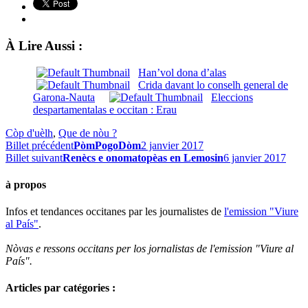
À Lire Aussi :
Han’vol dona d’alas
Crida davant lo conselh general de
Garona-Nauta
Eleccions
despartamentalas e occitan : Erau
Còp d'uèlh
,
Que de nòu ?
Billet précédent
PòmPogoDòm
2 janvier 2017
Billet suivant
Renècs e onomatopèas en Lemosin
6 janvier 2017
à propos
Infos et tendances occitanes par les journalistes de
l'emission "Viure
al País"
.
Nòvas e ressons occitans per los jornalistas de l'emission "Viure al
País".
Articles par catégories :