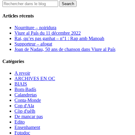
Articles récents
Nourriture – noiridura
Viure al País du 11 décembre 2022
Rai, qu’es pas ganhat – n°1 : Rap amb Manoah
Supporteur – afogat
Joan de Nadau, 50 ans de chanson dans Viure al País
Catégories
A revoir
ARCHIVES EN OC
BIAIS
Bom-Badís
Calandretas
Conta-Monde
Cop d'Ala
Còp d'uèlh
De mancar pas
Edito
Ensenhament
Fotodoc