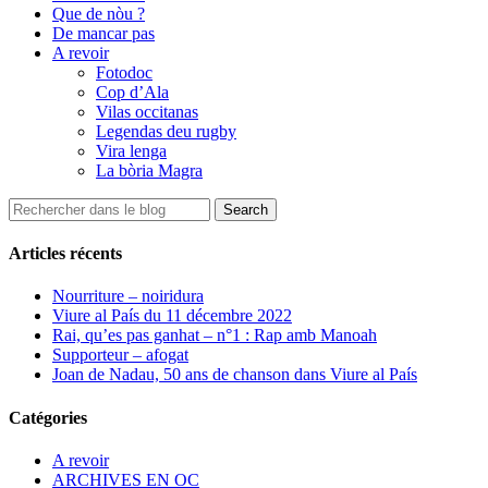
Que de nòu ?
De mancar pas
A revoir
Fotodoc
Cop d’Ala
Vilas occitanas
Legendas deu rugby
Vira lenga
La bòria Magra
Articles récents
Nourriture – noiridura
Viure al País du 11 décembre 2022
Rai, qu’es pas ganhat – n°1 : Rap amb Manoah
Supporteur – afogat
Joan de Nadau, 50 ans de chanson dans Viure al País
Catégories
A revoir
ARCHIVES EN OC