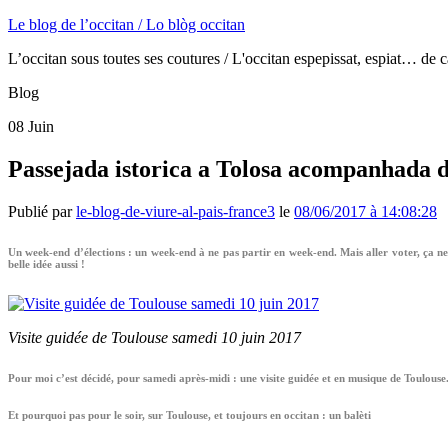
Le blog de l’occitan / Lo blòg occitan
L’occitan sous toutes ses coutures / L'occitan espepissat, espiat… de c
Blog
08
Juin
Passejada istorica a Tolosa acompanhada de
Publié par
le-blog-de-viure-al-pais-france3
le
08/06/2017 à 14:08:28
Un week-end d’élections : un week-end à ne pas partir en week-end. Mais aller voter, ça ne 
belle idée aussi !
Visite guidée de Toulouse samedi 10 juin 2017
Pour moi c’est décidé, pour samedi après-midi : une visite guidée et en musique de Toulouse.
Et pourquoi pas pour le soir, sur Toulouse, et toujours en occitan : un balèti