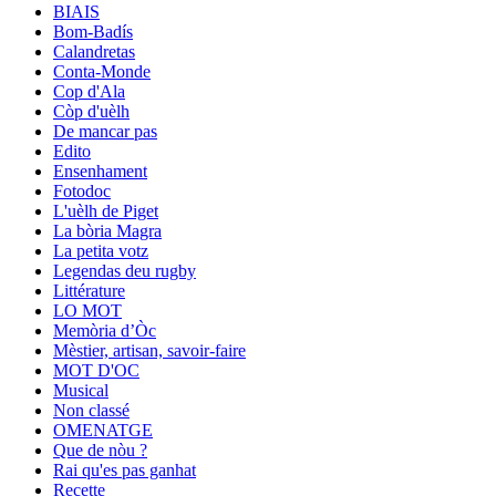
BIAIS
Bom-Badís
Calandretas
Conta-Monde
Cop d'Ala
Còp d'uèlh
De mancar pas
Edito
Ensenhament
Fotodoc
L'uèlh de Piget
La bòria Magra
La petita votz
Legendas deu rugby
Littérature
LO MOT
Memòria d’Òc
Mèstier, artisan, savoir-faire
MOT D'OC
Musical
Non classé
OMENATGE
Que de nòu ?
Rai qu'es pas ganhat
Recette