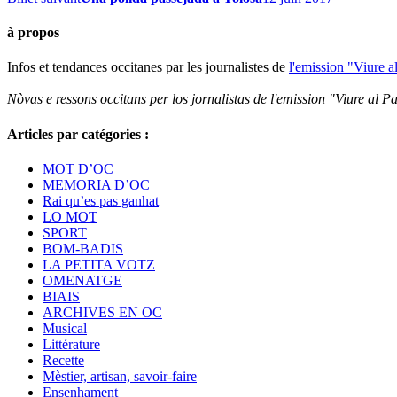
à propos
Infos et tendances occitanes par les journalistes de
l'emission "Viure a
Nòvas e ressons occitans per los jornalistas de l'emission "Viure al Pa
Articles par catégories :
MOT D’OC
MEMORIA D’OC
Rai qu’es pas ganhat
LO MOT
SPORT
BOM-BADIS
LA PETITA VOTZ
OMENATGE
BIAIS
ARCHIVES EN OC
Musical
Littérature
Recette
Mèstier, artisan, savoir-faire
Ensenhament