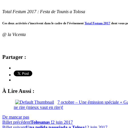
Total Festum 2017 : Festa de Tounis a Tolosa
Ces deux activités s’inscrivent dans le cadre de l’événement
Total Festum 2017
dont vous p
@ la Vicenta
Partager :
À Lire Aussi :
7 octobre – Une émission spéciale « G
ne rire (mieux vaut en rire)!
De mancar pas
Billet précédent
Tolosanas !
2 juin 2017
Billet suivant
Una polida passejada a Tolosa
12 juin 2017