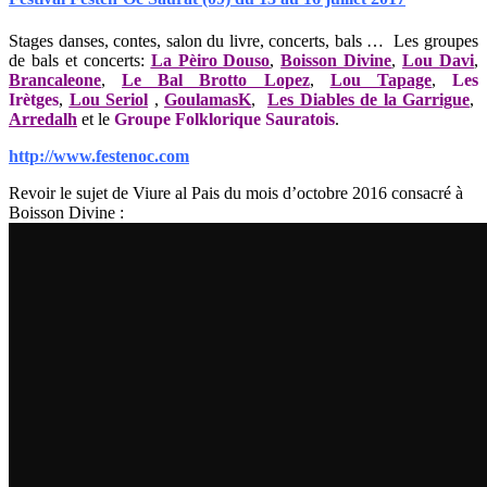
Stages danses, contes, salon du livre, concerts, bals … Les groupes
de bals et concerts:
La Pèiro Douso
,
Boisson Divine
,
Lou Davi
,
Brancaleone
,
Le Bal Brotto Lopez
,
Lou Tapage
,
Les
Irètges
,
Lou Seriol
,
GoulamasK
,
Les Diables de la Garrigue
,
Arredalh
et le
Groupe Folklorique Sauratois
.
http://www.festenoc.com
Revoir le sujet de Viure al Pais du mois d’octobre 2016 consacré à
Boisson Divine :