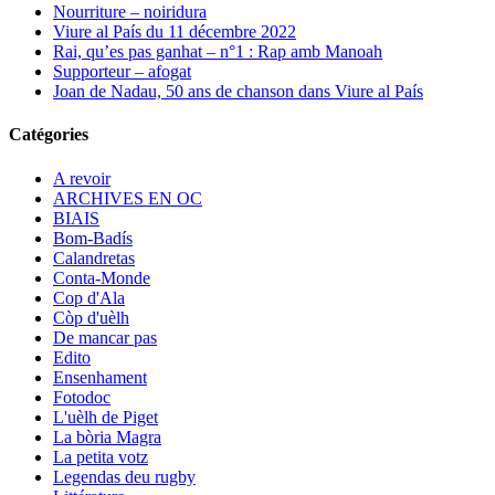
Nourriture – noiridura
Viure al País du 11 décembre 2022
Rai, qu’es pas ganhat – n°1 : Rap amb Manoah
Supporteur – afogat
Joan de Nadau, 50 ans de chanson dans Viure al País
Catégories
A revoir
ARCHIVES EN OC
BIAIS
Bom-Badís
Calandretas
Conta-Monde
Cop d'Ala
Còp d'uèlh
De mancar pas
Edito
Ensenhament
Fotodoc
L'uèlh de Piget
La bòria Magra
La petita votz
Legendas deu rugby