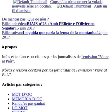
Còps d’ala tòrna prener la volada,
nouvelle série en occitan.
Amb un
fil d’amistat
De mancar pas
,
Que de nòu ?
Billet précédent
BIAIS n°28 : Amb l’Eliette e l’Olivier en
Segalar
15 juin 2017
Billet suivant
Lo guida que parla la lenga de la montanha
24 juin
2017
à propos
Infos et tendances occitanes par les journalistes de
l'emission "Viure
al País"
.
Nòvas e ressons occitans per los jornalistas de l'emission "Viure al
País".
Articles par catégories :
MOT D’OC
MEMORIA D’OC
Rai qu’es pas ganhat
LO MOT