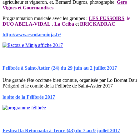
agriculteur et vigneron,
et, Bernard Dugros,
photographe.
Gers
Vignes et Gourmandises
Programmation musicale avec les groupes :
LES FUSSOIRS
, le
DUO ABELA-VIDAL
,
La Ceiba
et
BRICKADR
AC
http://www.escotaeminja.fr/
Felibrée à
Saint
-Astier (24) du 29 juin au 2 juillet 2017
Une grande fête occitane bien connue, organisée par
Lo Bornat Dau
Périgòrd et le comité de la Félibrée de Saint-Astier 2017
le site de la Félibrée 2017
Festival la Retornada à Tence (43) du 7 au 9 juillet 2017