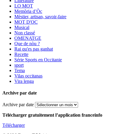
Littérature
LO MOT
Memòria d’Òc
Mèstier, artisan, savoir-faire
MOT D'OC
Musical
Non classé
OMENATGE
Que de nòu ?
Rai qu'es pas ganhat
Recette
Série Sports en Occitanie
sport
Tema
Vilas occitanas
Vira lenga
Archive par date
Archive par date
Télécharger gratuitement l’application franceinfo
Télécharger