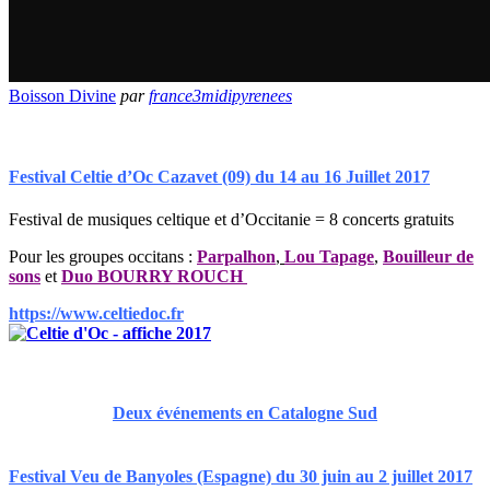
Boisson Divine
par
france3midipyrenees
Festival Celtie d’Oc Cazavet (09) du
14 au 16 Juillet 2017
Festival de musiques celtique et d’Occitanie = 8 concerts gratuits
Pour les groupes occitans :
Parpalhon
,
Lou Tapage
,
Bouilleur de
sons
et
Duo BOURRY ROUCH
https://www.celtiedoc.fr
Deux événements en Catalogne Sud
Festival Veu de Banyoles (Espagne) du 30 juin au 2 juillet 2017