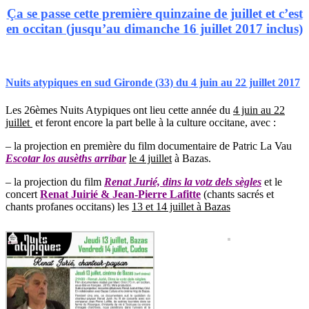
Ça se passe cette première quinzaine de juillet et c’est
en occitan (jusqu’au dimanche 16 juillet 2017 inclus)
Nuits atypiques en sud Gironde (33) du 4 juin au 22 juillet 2017
Les 26èmes Nuits Atypiques ont lieu cette année du
4 juin au 22
juillet
et feront encore la part belle à la culture occitane, avec :
– la projection en première du film documentaire de Patric La Vau
Escotar los ausèths arribar
le 4 juillet
à Bazas.
– la projection du film
Renat Jurié, dins la votz dels sègles
et le
concert
Renat Juirié & Jean-Pierre Lafitte
(chants sacrés et
chants profanes occitans) les
13 et 14 juillet à Bazas