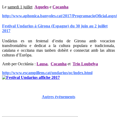
Le
samedi 1 juillet
Aqueles
e
Cocanha
http://www.aphonica.banyoles.cat/2017/ProgramacioOficial.aspx
Festival Undarius à Girona (Espagne) du 30 juin au 2 juillet
2017
Undàrius es un festenal d’estiu de Girona amb vocacion
transfrontalièra e dedicat a la cultura populara e tradicionala,
catalana e occitana mas tanben dobèrt e connectat amb las altras
culturas d’Euròpa.
Amb per Occitània :
Lausa
,
Cocanha
et
Trio Loubelya
http://www.escampillem.cat/undarius/oc/index.html
Autres événements