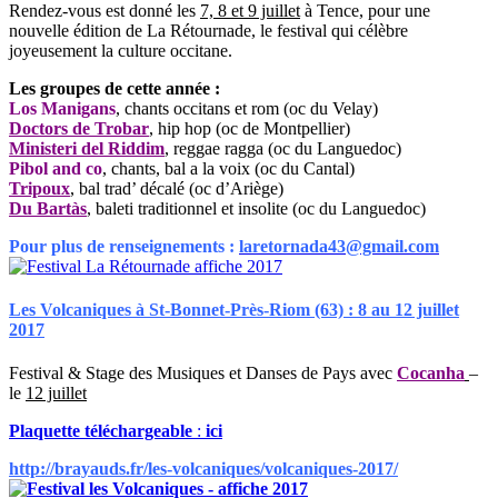
Rendez-vous est donné les
7, 8 et 9 juillet
à Tence, pour une
nouvelle édition de La Rétournade, le festival qui célèbre
joyeusement la culture occitane.
Les groupes de cette année :
Los Manigans
, chants occitans et rom (oc du Velay)
Doctors de Troba
r
, hip hop (oc de Montpellier)
Ministeri del Riddim
, reggae ragga (oc du Languedoc)
Pibol and co
, chants, bal a la voix (oc du Cantal)
Tripoux
, bal trad’ décalé (oc d’Ariège)
Du Bartàs
, baleti traditionnel et insolite (oc du Languedoc)
Pour plus de renseignements :
laretornada43@gmail.com
Les Volcaniques à St-Bonnet-Près-Riom (63) : 8 au 12 juillet
2017
Festival & Stage des Musiques et Danses de Pays avec
Cocanha
–
le
12 juillet
Plaquette téléchargeable
:
ici
http://brayauds.fr/les-volcaniques/volcaniques-2017/