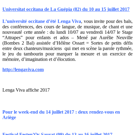
Universitat occitana de La Guépia (82) du 10 au 15 juillet 2017
L’université occitane d’été
Lenga Viva
, vous invite pour des bals,
des conférences, des cours de langue, de musique, de chant et une
nouveauté cette année : du lundi 10/07 au vendredi 14/07 le Stage
“Attrapes” pour enfants et ados – Mené par Aurélie Neuville
(Bombes 2 Bal) assistée d’Hélène Ossart = Sortes de petits défis
entre deux chanteurs/musiciens qui met en scène la parole rythmée,
le
jeu
du tambourin pour marquer la mesure et un exercice de
mémoire, d’imagination et d’élocution.
http://lengaviva.com
Lenga Viva affiche 2017
Pour le week-end du 14 juillet 2017 : deux rendez-vous en
Ariège
Festival Festen’Oc Saurat (09) du 13 au 16 juillet 2017