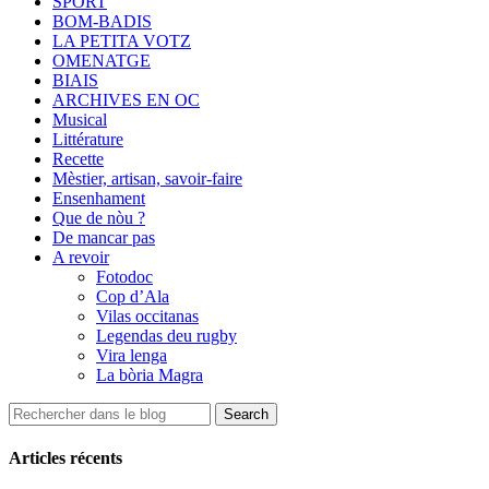
SPORT
BOM-BADIS
LA PETITA VOTZ
OMENATGE
BIAIS
ARCHIVES EN OC
Musical
Littérature
Recette
Mèstier, artisan, savoir-faire
Ensenhament
Que de nòu ?
De mancar pas
A revoir
Fotodoc
Cop d’Ala
Vilas occitanas
Legendas deu rugby
Vira lenga
La bòria Magra
Articles récents