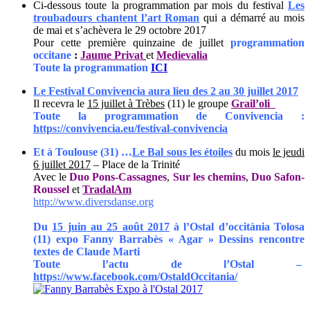
Ci-dessous toute la programmation par mois du festival
Les
troubadours chantent l’art Roman
qui a démarré au mois
de mai et s’achèvera le 29 octobre 2017
Pour cette première quinzaine de juillet
programmation
occitane
:
Jaume Privat
et
Medievalia
Toute la programmation
ICI
Le Festival Convivencia aura lieu des 2 au 30 juillet 2017
Il recevra le
15 juillet à Trèbes
(11) le groupe
Grail’oli
Toute la programmation de Convivencia :
https://convivencia.eu/festival-convivencia
Et à Toulouse (31) …
Le Bal sous les étoiles
du mois
le jeudi
6 juillet 2017
– Place de la Trinité
Avec le
Duo Pons-Cassagnes
,
Sur les chemins
,
Duo Safon-
Roussel
et
TradalAm
http://www.diversdanse.org
Du
15 juin au 25 août 2017
à l’Ostal d’occitània Tolosa
(11)
expo Fanny Barrabès « Agar » Dessins rencontre
textes de Claude Marti
Toute l’actu de l’Ostal –
https://www.facebook.com/OstaldOccitania/