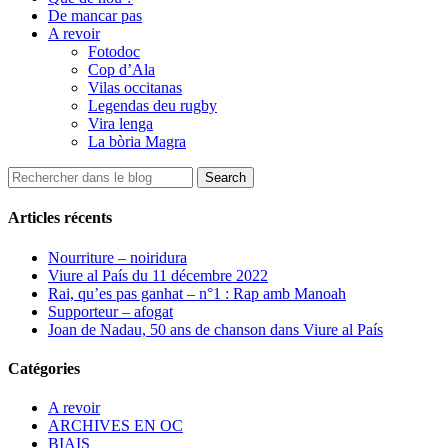
De mancar pas
A revoir
Fotodoc
Cop d’Ala
Vilas occitanas
Legendas deu rugby
Vira lenga
La bòria Magra
Articles récents
Nourriture – noiridura
Viure al País du 11 décembre 2022
Rai, qu’es pas ganhat – n°1 : Rap amb Manoah
Supporteur – afogat
Joan de Nadau, 50 ans de chanson dans Viure al País
Catégories
A revoir
ARCHIVES EN OC
BIAIS