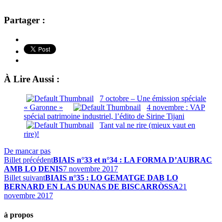
Partager :
À Lire Aussi :
7 octobre – Une émission spéciale
« Garonne »
4 novembre : VAP
spécial patrimoine industriel, l’édito de Sirine Tijani
Tant val ne rire (mieux vaut en
rire)!
De mancar pas
Billet précédent
BIAIS n°33 et n°34 : LA FORMA D’AUBRAC
AMB LO DENIS
7 novembre 2017
Billet suivant
BIAIS n°35 : LO GEMATGE DAB LO
BERNARD EN LAS DUNAS DE BISCARRÒSSA
21
novembre 2017
à propos