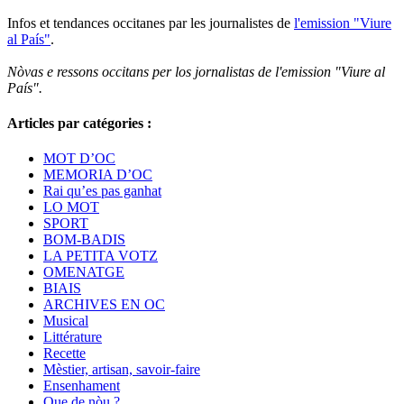
Infos et tendances occitanes par les journalistes de
l'emission "Viure
al País"
.
Nòvas e ressons occitans per los jornalistas de l'emission "Viure al
País".
Articles par catégories :
MOT D’OC
MEMORIA D’OC
Rai qu’es pas ganhat
LO MOT
SPORT
BOM-BADIS
LA PETITA VOTZ
OMENATGE
BIAIS
ARCHIVES EN OC
Musical
Littérature
Recette
Mèstier, artisan, savoir-faire
Ensenhament
Que de nòu ?