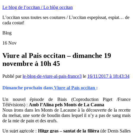
Le blog de l’occitan / Lo blòg occitan
L’occitan sous toutes ses coutures / L'occitan espepissat, espiat… de
cada costat!
Blog
16
Nov
Viure al Pais occitan – dimanche 19
novembre à 10h 45
Publié par
le-blog-de-viure-al-pais-france3
le
16/11/2017 à 18:43:34
Dimanche prochain dans
Viure al Paìs occitan
:
Un nouvel épisode de Biais (Coproduction Piget /France
Télévisions) :
Amb l’Alina pels Monts de La Cauna
Nous irons dans les Monts de Lacaune à la découverte de la recette
du melsat, une sorte de boudin dans lequel il n’y a pas de sang mais
de la mie de pain et des œufs.
Un sujet agricole :
Hitge gras – santat de la filièra
(de Denis Salles