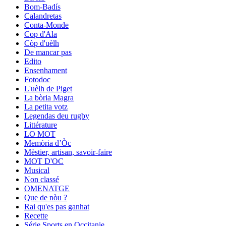
Bom-Badís
Calandretas
Conta-Monde
Cop d'Ala
Còp d'uèlh
De mancar pas
Edito
Ensenhament
Fotodoc
L'uèlh de Piget
La bòria Magra
La petita votz
Legendas deu rugby
Littérature
LO MOT
Memòria d’Òc
Mèstier, artisan, savoir-faire
MOT D'OC
Musical
Non classé
OMENATGE
Que de nòu ?
Rai qu'es pas ganhat
Recette
Série Sports en Occitanie