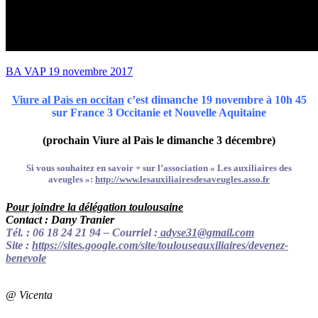
BA VAP 19 novembre 2017
Viure al Paìs en occitan
c’est dimanche 19 novembre à 10h 45
sur France 3 Occitanie et Nouvelle Aquitaine
(prochain Viure al Paìs le dimanche 3 décembre)
Si vous souhaitez en savoir + sur l’association « Les auxiliaires des
aveugles »:
http://www.lesauxiliairesdesaveugles.asso.fr
Pour joindre la délégation toulousaine
Contact : Dany Tranier
Tél. : 06 18 24 21 94 – Courriel :
adyse31@gmail.com
Site :
https://sites.google.com/site/toulouseauxiliaires/devenez-
benevole
@ Vicenta