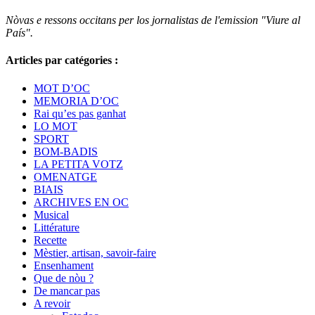
Nòvas e ressons occitans per los jornalistas de l'emission "Viure al
País".
Articles par catégories :
MOT D’OC
MEMORIA D’OC
Rai qu’es pas ganhat
LO MOT
SPORT
BOM-BADIS
LA PETITA VOTZ
OMENATGE
BIAIS
ARCHIVES EN OC
Musical
Littérature
Recette
Mèstier, artisan, savoir-faire
Ensenhament
Que de nòu ?
De mancar pas
A revoir