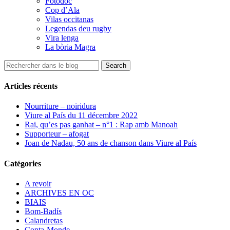
Fotodoc
Cop d’Ala
Vilas occitanas
Legendas deu rugby
Vira lenga
La bòria Magra
Articles récents
Nourriture – noiridura
Viure al País du 11 décembre 2022
Rai, qu’es pas ganhat – n°1 : Rap amb Manoah
Supporteur – afogat
Joan de Nadau, 50 ans de chanson dans Viure al País
Catégories
A revoir
ARCHIVES EN OC
BIAIS
Bom-Badís
Calandretas
Conta-Monde