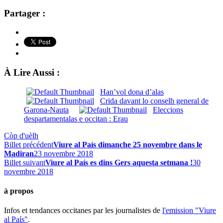
Partager :
À Lire Aussi :
Han’vol dona d’alas
Crida davant lo conselh general de
Garona-Nauta
Eleccions
despartamentalas e occitan : Erau
Còp d'uèlh
Billet précédent
Viure al País dimanche 25 novembre dans le
Madiran
23 novembre 2018
Billet suivant
Viure al País es dins Gers aquesta setmana !
30
novembre 2018
à propos
Infos et tendances occitanes par les journalistes de
l'emission "Viure
al País"
.