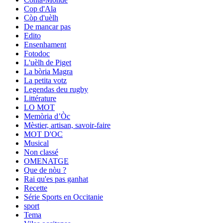
Cop d'Ala
Còp d'uèlh
De mancar pas
Edito
Ensenhament
Fotodoc
L'uèlh de Piget
La bòria Magra
La petita votz
Legendas deu rugby
Littérature
LO MOT
Memòria d’Òc
Mèstier, artisan, savoir-faire
MOT D'OC
Musical
Non classé
OMENATGE
Que de nòu ?
Rai qu'es pas ganhat
Recette
Série Sports en Occitanie
sport
Tema