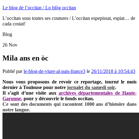
Le blog de l’occitan / Lo blòg occitan
L’occitan sous toutes ses coutures / L'occitan espepissat, espiat… de
cada costat!
Blog
26
Nov
Mila ans en òc
Publié par
le-blog-de-viure-al-pais-france3
le
26/11/2018 à 10:54:43
Nous vous proposons de revoir ce reportage, tourné le mois
dernier à Toulouse pour notre
jornalet du samedi soir
.
Il s’agit d’une visite aux
archives départementales de Haute-
Garonne
,
pour y découvrir le fonds occitan.
Ce sont des documents qui racontent 1000 ans d’histoire dans
notre langue.