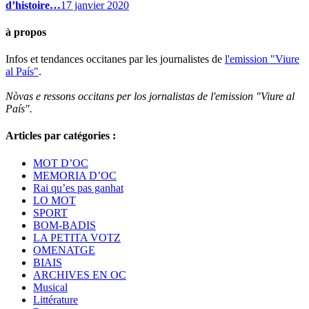
d’histoire…
17 janvier 2020
à propos
Infos et tendances occitanes par les journalistes de
l'emission "Viure
al País"
.
Nòvas e ressons occitans per los jornalistas de l'emission "Viure al
País".
Articles par catégories :
MOT D’OC
MEMORIA D’OC
Rai qu’es pas ganhat
LO MOT
SPORT
BOM-BADIS
LA PETITA VOTZ
OMENATGE
BIAIS
ARCHIVES EN OC
Musical
Littérature