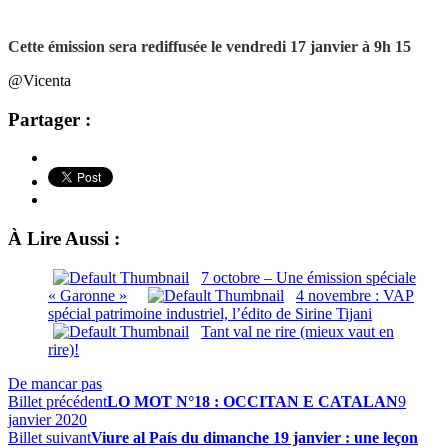
Cette émission sera rediffusée le vendredi 17 janvier à 9h 15
@Vicenta
Partager :
À Lire Aussi :
7 octobre – Une émission spéciale
« Garonne »
4 novembre : VAP
spécial patrimoine industriel, l’édito de Sirine Tijani
Tant val ne rire (mieux vaut en
rire)!
De mancar pas
Billet précédent
LO MOT N°18 : OCCITAN E CATALAN
9
janvier 2020
Billet suivant
Viure al País du dimanche 19 janvier : une leçon