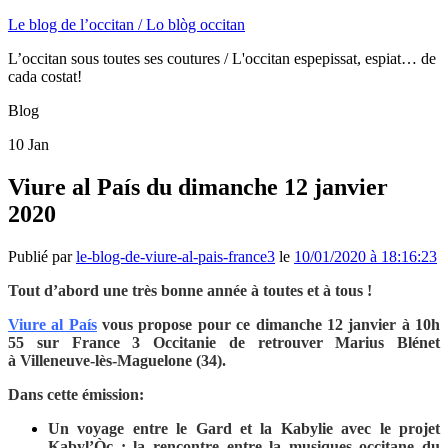
Le blog de l’occitan / Lo blòg occitan
L’occitan sous toutes ses coutures / L'occitan espepissat, espiat… de
cada costat!
Blog
10
Jan
Viure al País du dimanche 12 janvier
2020
Publié par
le-blog-de-viure-al-pais-france3
le
10/01/2020 à 18:16:23
Tout d’abord une très bonne année à toutes et à tous !
Viure al País
vous propose pour ce dimanche 12 janvier à 10h
55 sur France 3 Occitanie de retrouver Marius Blénet
à Villeneuve-lès-Maguelone (34).
Dans cette émission:
Un voyage entre le Gard et la Kabylie avec le projet
Kabyl’Òc : la rencontre entre la musiques occitane du