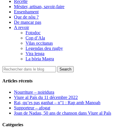
Recette
Mèstier, artisan, savoir-faire
Ensenhament
Que de nòu ?
De mancar pas
A revoir
Fotodoc
Cop d’Ala
Vilas occitanas
Legendas deu rugby
Vira lenga
La bòria Magra
Articles récents
Nourriture – noiridura
Viure al País du 11 décembre 2022
Rai, qu’es pas ganhat – n°1 : Rap amb Manoah
Supporteur – afogat
Joan de Nadau, 50 ans de chanson dans Viure al País
Catégories