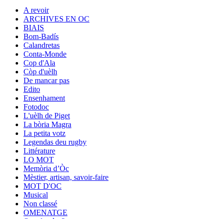
A revoir
ARCHIVES EN OC
BIAIS
Bom-Badís
Calandretas
Conta-Monde
Cop d'Ala
Còp d'uèlh
De mancar pas
Edito
Ensenhament
Fotodoc
L'uèlh de Piget
La bòria Magra
La petita votz
Legendas deu rugby
Littérature
LO MOT
Memòria d’Òc
Mèstier, artisan, savoir-faire
MOT D'OC
Musical
Non classé
OMENATGE