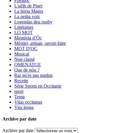
Fotodoc
L'uèlh de Piget
La bòria Magra
La petita votz
Legendas deu rugby
Littérature
LO MOT
Memòria d’Òc
Mèstier, artisan, savoir-faire
MOT D'OC
Musical
Non classé
OMENATGE
Que de nòu ?
Rai qu'es pas ganhat
Recette
Série Sports en Occitanie
sport
Tema
Vilas occitanas
Vira lenga
Archive par date
Archive par date