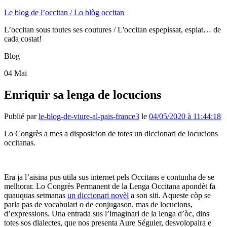
Le blog de l’occitan / Lo blòg occitan
L’occitan sous toutes ses coutures / L'occitan espepissat, espiat… de
cada costat!
Blog
04
Mai
Enriquir sa lenga de locucions
Publié par
le-blog-de-viure-al-pais-france3
le
04/05/2020 à 11:44:18
Lo Congrès a mes a disposicion de totes un diccionari de locucions
occitanas.
Era ja l’aisina pus utila sus internet pels Occitans e contunha de se
melhorar. Lo Congrès Permanent de la Lenga Occitana apondèt fa
quauquas setmanas
un diccionari novèl
a son siti. Aqueste còp se
parla pas de vocabulari o de conjugason, mas de locucions,
d’expressions. Una entrada sus l’imaginari de la lenga d’òc, dins
totes sos dialectes, que nos presenta Aure Séguier, desvolopaira e