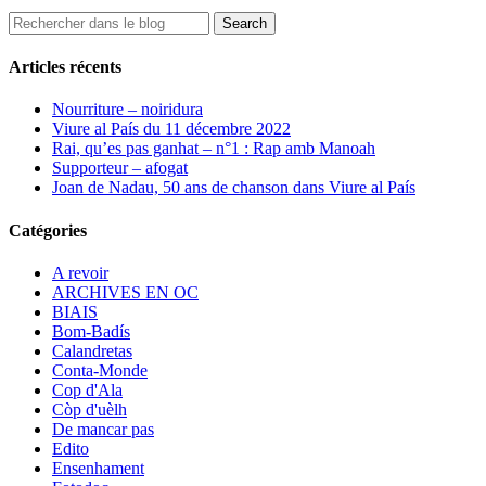
Articles récents
Nourriture – noiridura
Viure al País du 11 décembre 2022
Rai, qu’es pas ganhat – n°1 : Rap amb Manoah
Supporteur – afogat
Joan de Nadau, 50 ans de chanson dans Viure al País
Catégories
A revoir
ARCHIVES EN OC
BIAIS
Bom-Badís
Calandretas
Conta-Monde
Cop d'Ala
Còp d'uèlh
De mancar pas
Edito
Ensenhament