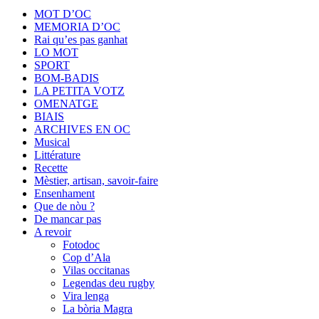
MOT D’OC
MEMORIA D’OC
Rai qu’es pas ganhat
LO MOT
SPORT
BOM-BADIS
LA PETITA VOTZ
OMENATGE
BIAIS
ARCHIVES EN OC
Musical
Littérature
Recette
Mèstier, artisan, savoir-faire
Ensenhament
Que de nòu ?
De mancar pas
A revoir
Fotodoc
Cop d’Ala
Vilas occitanas
Legendas deu rugby
Vira lenga
La bòria Magra