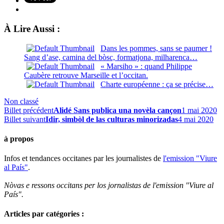
À Lire Aussi :
Dans les pommes, sans se paumer !
Sang d’ase, camina del bòsc, formatjona, milharenca…
« Marsiho » : quand Philippe
Caubère retrouve Marseille et l’occitan.
Charte européenne : ça se précise…
Non classé
Billet précédent
Alidé Sans publica una novèla cançon
1 mai 2020
Billet suivant
Idir, simbòl de las culturas minorizadas
4 mai 2020
à propos
Infos et tendances occitanes par les journalistes de
l'emission "Viure
al País"
.
Nòvas e ressons occitans per los jornalistas de l'emission "Viure al
País".
Articles par catégories :