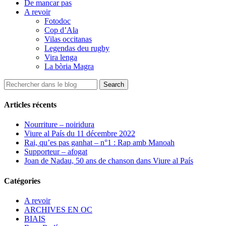
De mancar pas
A revoir
Fotodoc
Cop d’Ala
Vilas occitanas
Legendas deu rugby
Vira lenga
La bòria Magra
Articles récents
Nourriture – noiridura
Viure al País du 11 décembre 2022
Rai, qu’es pas ganhat – n°1 : Rap amb Manoah
Supporteur – afogat
Joan de Nadau, 50 ans de chanson dans Viure al País
Catégories
A revoir
ARCHIVES EN OC
BIAIS