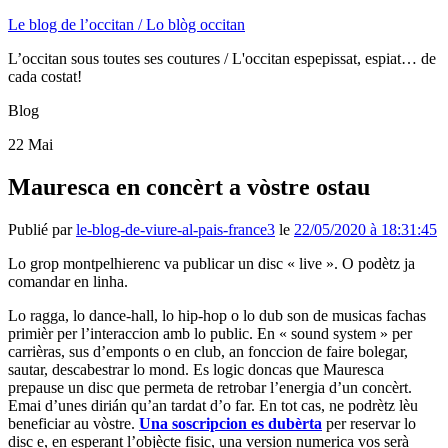
Le blog de l’occitan / Lo blòg occitan
L’occitan sous toutes ses coutures / L'occitan espepissat, espiat… de
cada costat!
Blog
22
Mai
Mauresca en concèrt a vòstre ostau
Publié par
le-blog-de-viure-al-pais-france3
le
22/05/2020 à 18:31:45
Lo grop montpelhierenc va publicar un disc « live ». O podètz ja
comandar en linha.
Lo ragga, lo dance-hall, lo hip-hop o lo dub son de musicas fachas
primièr per l’interaccion amb lo public. En « sound system » per
carrièras, sus d’emponts o en club, an fonccion de faire bolegar,
sautar, descabestrar lo mond. Es logic doncas que Mauresca
prepause un disc que permeta de retrobar l’energia d’un concèrt.
Emai d’unes dirián qu’an tardat d’o far. En tot cas, ne podrètz lèu
beneficiar au vòstre.
Una soscripcion es dubèrta
per reservar lo
disc e, en esperant l’objècte fisic, una version numerica vos serà