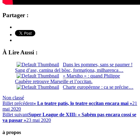
Partager :
À Lire Aussi :
Dans les pommes, sans se paumer !
Sang d’ase, camina del bòsc, formatjona, milharenca…
« Marsiho » : quand Philippe
Caubère retrouve Marseille et l’occitan.
Charte européenne : ça se précise…
Non classé
Billet précédent
« Lo teatre patís, lo teatre occitan encara mai »
21
mai 2020
Billet suivant
Super League de XIII: « Sabèm pas encara cossí se
va passar »
23 mai 2020
à propos