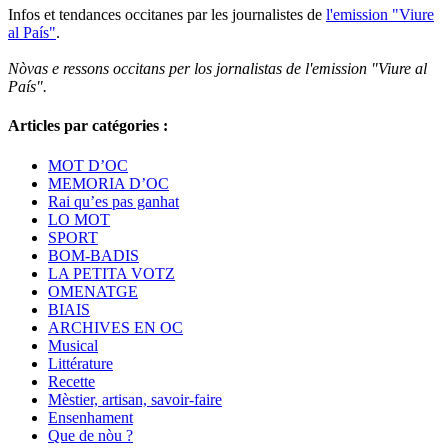
Infos et tendances occitanes par les journalistes de
l'emission "Viure
al País"
.
Nòvas e ressons occitans per los jornalistas de l'emission "Viure al
País".
Articles par catégories :
MOT D’OC
MEMORIA D’OC
Rai qu’es pas ganhat
LO MOT
SPORT
BOM-BADIS
LA PETITA VOTZ
OMENATGE
BIAIS
ARCHIVES EN OC
Musical
Littérature
Recette
Mèstier, artisan, savoir-faire
Ensenhament
Que de nòu ?