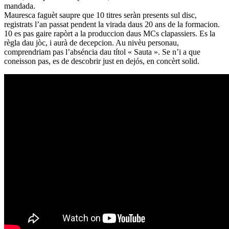
mandada.
Mauresca faguèt saupre que 10 titres seràn presents sul disc,
registrats l’an passat pendent la virada daus 20 ans de la formacion.
10 es pas gaire rapòrt a la produccion daus MCs clapassiers. Es la
règla dau jòc, i aurà de decepcion. Au nivèu personau,
comprendriam pas l’abséncia dau títol « Sauta ». Se n’i a que
coneisson pas, es de descobrir just en dejós, en concèrt solid.