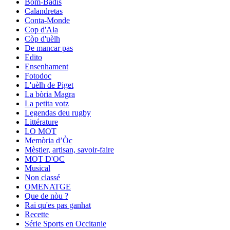
Bom-Badís
Calandretas
Conta-Monde
Cop d'Ala
Còp d'uèlh
De mancar pas
Edito
Ensenhament
Fotodoc
L'uèlh de Piget
La bòria Magra
La petita votz
Legendas deu rugby
Littérature
LO MOT
Memòria d’Òc
Mèstier, artisan, savoir-faire
MOT D'OC
Musical
Non classé
OMENATGE
Que de nòu ?
Rai qu'es pas ganhat
Recette
Série Sports en Occitanie