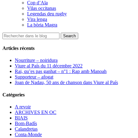
Cop d’Ala
Vilas occitanas
Legendas deu rugby
Vira lenga
La bòria Magra
Articles récents
Nourriture – noiridura
Viure al País du 11 décembre 2022
Rai, qu’es pas ganhat – n°1 : Rap amb Manoah
Supporteur – afogat
Joan de Nadau, 50 ans de chanson dans Viure al País
Catégories
A revoir
ARCHIVES EN OC
BIAIS
Bom-Badís
Calandretas
Conta-Monde