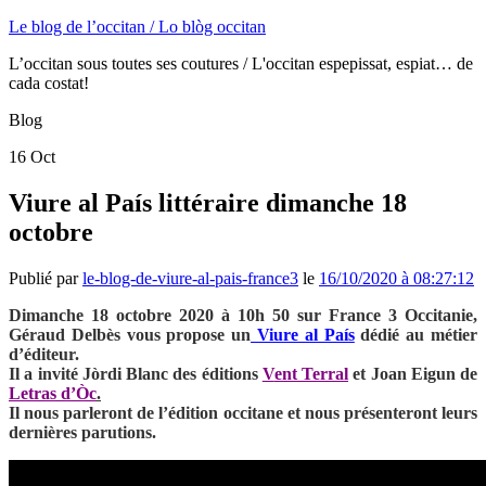
Le blog de l’occitan / Lo blòg occitan
L’occitan sous toutes ses coutures / L'occitan espepissat, espiat… de
cada costat!
Blog
16
Oct
Viure al País littéraire dimanche 18
octobre
Publié par
le-blog-de-viure-al-pais-france3
le
16/10/2020 à 08:27:12
Dimanche 18 octobre 2020 à 10h 50 sur France 3 Occitanie,
Géraud Delbès vous propose un
Viure al País
dédié au métier
d’éditeur.
Il a invité Jòrdi Blanc des éditions
V
ent Terral
et Joan Eigun de
Letras d’Òc
.
Il nous parleront de l’édition occitane et nous présenteront leurs
dernières parutions.