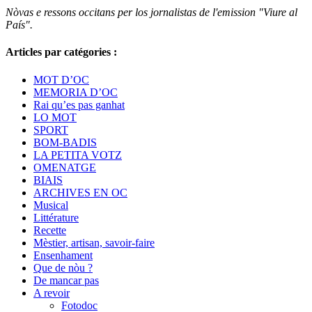
Nòvas e ressons occitans per los jornalistas de l'emission "Viure al
País".
Articles par catégories :
MOT D’OC
MEMORIA D’OC
Rai qu’es pas ganhat
LO MOT
SPORT
BOM-BADIS
LA PETITA VOTZ
OMENATGE
BIAIS
ARCHIVES EN OC
Musical
Littérature
Recette
Mèstier, artisan, savoir-faire
Ensenhament
Que de nòu ?
De mancar pas
A revoir
Fotodoc