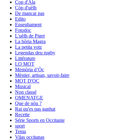
Cop d'Ala
Còp d'uèlh
De mancar pas
Edito
Ensenhament
Fotodoc
L'uèlh de Piget
La bòria Magra
La petita votz
Legendas deu rugby
Littérature
LO MOT
Memòria d’Òc
Mèstier, artisan, savoir-faire
MOT D'OC
Musical
Non classé
OMENATGE
Que de nòu ?
Rai qu'es pas ganhat
Recette
Série Sports en Occitanie
sport
Tema
Vilas occitanas