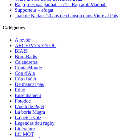
Rai, qu’es pas ganhat – n°1 : Rap amb Manoah
Supporteur – afogat
Joan de Nadau, 50 ans de chanson dans Viure al País
Catégories
A revoir
ARCHIVES EN OC
BIAIS
Bom-Badís
Calandretas
Conta-Monde
Cop d'Ala
Còp d'uèlh
De mancar pas
Edito
Ensenhament
Fotodoc
L'uèlh de Piget
La bòria Magra
La petita votz
Legendas deu rugby
Littérature
LO MOT