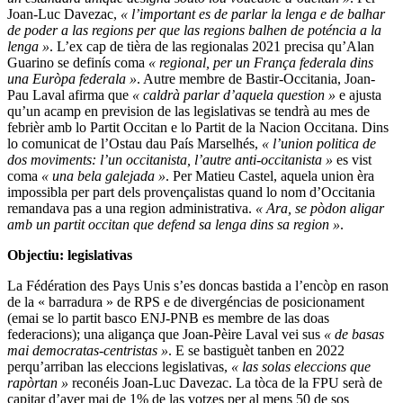
Joan-Luc Davezac,
« l’important es de parlar la lenga e de balhar
de poder a las regions per que las regions balhen de poténcia a la
lenga »
. L’ex cap de tièra de las regionalas 2021 precisa qu’Alan
Guarino se definís coma
« regional, per un França federala dins
una Euròpa federala »
. Autre membre de Bastir-Occitania, Joan-
Pau Laval afirma que
« caldrà parlar d’aquela question »
e ajusta
qu’un acamp en prevision de las legislativas se tendrà au mes de
febrièr amb lo Partit Occitan e lo Partit de la Nacion Occitana. Dins
lo comunicat de l’Ostau dau País Marselhés,
« l’union politica de
dos moviments: l’un occitanista, l’autre anti-occitanista »
es vist
coma
« una bela galejada »
. Per Matieu Castel, aquela union èra
impossibla per part dels provençalistas quand lo nom d’Occitania
remandava pas a una region administrativa.
« Ara, se pòdon aligar
amb un partit occitan que defend sa lenga dins sa region »
.
Objectiu: legislativas
La Fédération des Pays Unis s’es doncas bastida a l’encòp en rason
de la « barradura » de RPS e de divergéncias de posicionament
(emai se lo partit basco ENJ-PNB es membre de las doas
federacions); una aligança que Joan-Pèire Laval vei sus
« de basas
mai democratas-centristas »
. E se bastiguèt tanben en 2022
perqu’arriban las eleccions legislativas,
« las solas eleccions que
rapòrtan »
reconéis Joan-Luc Davezac. La tòca de la FPU serà de
capitar d’aver mai de 1% de las votzes per al mens 50 de sos