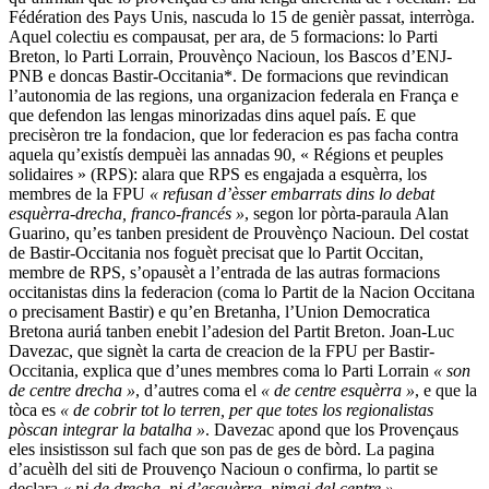
Fédération des Pays Unis, nascuda lo 15 de genièr passat, interròga.
Aquel colectiu es compausat, per ara, de 5 formacions: lo Parti
Breton, lo Parti Lorrain, Prouvènço Nacioun, los Bascos d’ENJ-
PNB e doncas Bastir-Occitania*. De formacions que revindican
l’autonomia de las regions, una organizacion federala en França e
que defendon las lengas minorizadas dins aquel país. E que
precisèron tre la fondacion, que lor federacion es pas facha contra
aquela qu’existís dempuèi las annadas 90, « Régions et peuples
solidaires » (RPS): alara que RPS es engajada a esquèrra, los
membres de la FPU
« refusan d’èsser embarrats dins lo debat
esquèrra-drecha, franco-francés »
, segon lor pòrta-paraula Alan
Guarino, qu’es tanben president de Prouvènço Nacioun. Del costat
de Bastir-Occitania nos foguèt precisat que lo Partit Occitan,
membre de RPS, s’opausèt a l’entrada de las autras formacions
occitanistas dins la federacion (coma lo Partit de la Nacion Occitana
o precisament Bastir) e qu’en Bretanha, l’Union Democratica
Bretona auriá tanben enebit l’adesion del Partit Breton. Joan-Luc
Davezac, que signèt la carta de creacion de la FPU per Bastir-
Occitania, explica que d’unes membres coma lo Parti Lorrain
« son
de centre drecha »
, d’autres coma el
« de centre esquèrra »
, e que la
tòca es
« de cobrir tot lo terren, per que totes los regionalistas
pòscan integrar la batalha »
. Davezac apond que los Provençaus
eles insistisson sul fach que son pas de ges de bòrd. La pagina
d’acuèlh del siti de Prouvenço Nacioun o confirma, lo partit se
declara
« ni de drecha, ni d’esquèrra, nimai del centre »
.