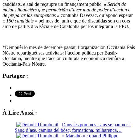
candidats, e atal de reçaupre un finançament public.
« Serián de
mejans financièrs que permetriàn d’aver mai de poder d’accion e
de preparar las europencas »
contunha Davezac, qu’apond esperar
« 150 candidats »
pel mes de junh e que de discutidas son en cors
amb de partits d’Alsàcia e de Catalonha per los integrar a la FPU.
*Dempuèi lo mes de decembre passat, l’organizacion Occitania-País
Nòstre repartiguèt sas activitats: l’accion politica per Bastir-
Occitania, mentre que l’accion culturala e economica demòra a
Occitania-País Nòstre.
Partager :
À Lire Aussi :
Dans les pommes, sans se paumer !
Sang d’ase, camina del bòsc, formatjona, milharenca…
« Marsiho » : quand Philippe