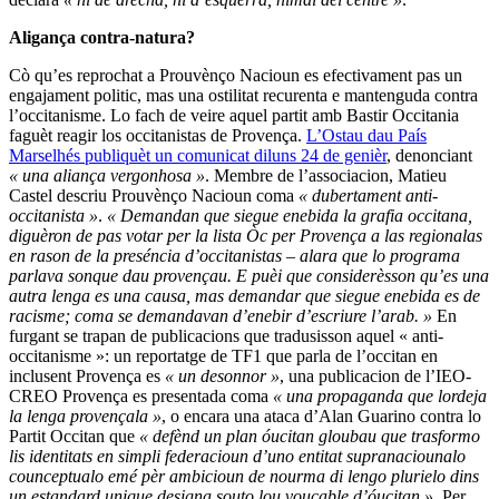
Aligança contra-natura?
Cò qu’es reprochat a Prouvènço Nacioun es efectivament pas un
engajament politic, mas una ostilitat recurenta e mantenguda contra
l’occitanisme. Lo fach de veire aquel partit amb Bastir Occitania
faguèt reagir los occitanistas de Provença.
L’Ostau dau País
Marselhés publiquèt un comunicat diluns 24 de genièr
, denonciant
« una aliança vergonhosa »
. Membre de l’associacion, Matieu
Castel descriu Prouvènço Nacioun coma
« dubertament anti-
occitanista »
.
« Demandan que siegue enebida la grafia occitana,
diguèron de pas votar per la lista Òc per Provença a las regionalas
en rason de la preséncia d’occitanistas – alara que lo programa
parlava sonque dau provençau. E puèi que considerèsson qu’es una
autra lenga es una causa, mas demandar que siegue enebida es de
racisme; coma se demandavan d’enebir d’escriure l’arab. »
En
furgant se trapan de publicacions que tradusisson aquel « anti-
occitanisme »: un reportatge de TF1 que parla de l’occitan en
inclusent Provença es
« un desonnor »
, una publicacion de l’IEO-
CREO Provença es presentada coma
« una propaganda que lordeja
la lenga provençala »
, o encara una ataca d’Alan Guarino contra lo
Partit Occitan que
« defènd un plan óucitan gloubau que trasformo
lis identitats en simpli federacioun d’uno entitat supranaciounalo
counceptualo emé pèr ambicioun de nourma di lengo plurielo dins
un estandard unique designa souto lou voucable d’óucitan »
. Per