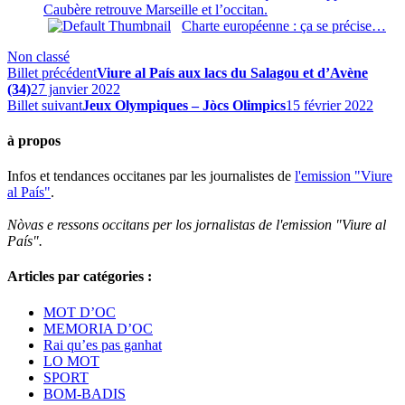
Caubère retrouve Marseille et l’occitan.
Charte européenne : ça se précise…
Non classé
Billet précédent
Viure al País aux lacs du Salagou et d’Avène
(34)
27 janvier 2022
Billet suivant
Jeux Olympiques – Jòcs Olimpics
15 février 2022
à propos
Infos et tendances occitanes par les journalistes de
l'emission "Viure
al País"
.
Nòvas e ressons occitans per los jornalistas de l'emission "Viure al
País".
Articles par catégories :
MOT D’OC
MEMORIA D’OC
Rai qu’es pas ganhat
LO MOT
SPORT
BOM-BADIS