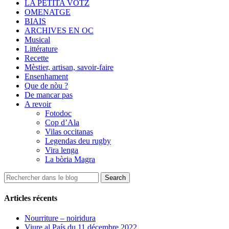
LA PETITA VOTZ
OMENATGE
BIAIS
ARCHIVES EN OC
Musical
Littérature
Recette
Mèstier, artisan, savoir-faire
Ensenhament
Que de nòu ?
De mancar pas
A revoir
Fotodoc
Cop d’Ala
Vilas occitanas
Legendas deu rugby
Vira lenga
La bòria Magra
Articles récents
Nourriture – noiridura
Viure al País du 11 décembre 2022