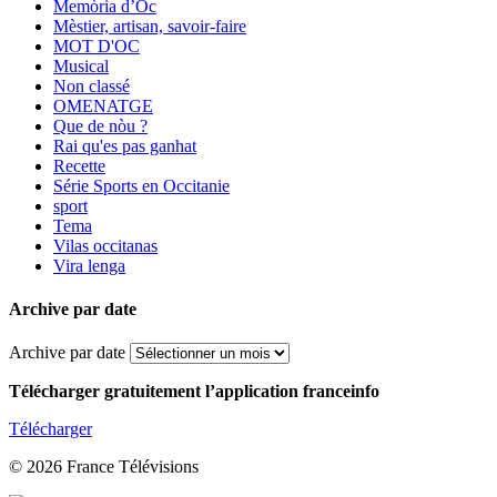
Memòria d’Òc
Mèstier, artisan, savoir-faire
MOT D'OC
Musical
Non classé
OMENATGE
Que de nòu ?
Rai qu'es pas ganhat
Recette
Série Sports en Occitanie
sport
Tema
Vilas occitanas
Vira lenga
Archive par date
Archive par date
Télécharger gratuitement l’application franceinfo
Télécharger
© 2026 France Télévisions