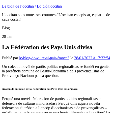
Le blog de l’occitan / Lo blòg occitan
L’occitan sous toutes ses coutures / L'occitan espepissat, espiat… de
cada costat!
Blog
28
Jan
La Fédération des Pays Unis divisa
Publié par
le-blog-de-viure-al-pais-france3
le
28/01/2022 à 17:32:54
Un colectiu novèl de partits politics regionalistas se fondèt en genièr,
la preséncia comuna de Bastir-Occitania e dels provençalistas de
Prouvenço Nacioun pausa question.
Acamp de creacion de la Fédération des Pays Unis @LeFigaro
Perqué una novèla federacion de partits politics regionalistas e
defensors de culturas minorizadas? Perqué dins aquela novèla
federacion s’i tròban a l’encòp d’occitanistas e de provençalistas –
qu’afirman que lo provençau es una lenga diferenta de l’occitan? La