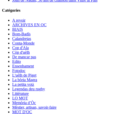
Joan de Nadau, 50 ans de chanson dans Viure al País
Catégories
A revoir
ARCHIVES EN OC
BIAIS
Bom-Badís
Calandretas
Conta-Monde
Cop d'Ala
Còp d'uèlh
De mancar pas
Edito
Ensenhament
Fotodoc
L'uèlh de Piget
La bòria Magra
La petita votz
Legendas deu rugby
Littérature
LO MOT
Memòria d’Òc
Mèstier, artisan, savoir-faire
MOT D'OC