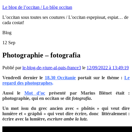
Le blog de l’occitan / Lo blòg occitan
L’occitan sous toutes ses coutures / L'occitan espepissat, espiat… de
cada costat!
Blog
12
Sep
Photographie – fotografia
Publié par
le-blog-de-viure-al-pais-france3
le
12/09/2022 à 13:49:19
Vendredi dernier le
1
8.30 Occitanie
portait sur le thème :
Le
regard des photographes
.
Aussi le
Mot d’oc
présenté par Marius Blénet était :
photographie, qui en occitan se dit
fotografia
.
Un mot issu du grec ancien
avec « phôtós » qui veut dire
lumière et « gráphô » qui veut dire écrire, donc littéralement :
écrire avec la lumière,
escriure ambe la lutz.