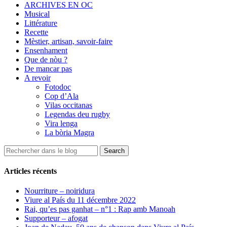
ARCHIVES EN OC
Musical
Littérature
Recette
Mèstier, artisan, savoir-faire
Ensenhament
Que de nòu ?
De mancar pas
A revoir
Fotodoc
Cop d’Ala
Vilas occitanas
Legendas deu rugby
Vira lenga
La bòria Magra
Articles récents
Nourriture – noiridura
Viure al País du 11 décembre 2022
Rai, qu’es pas ganhat – n°1 : Rap amb Manoah
Supporteur – afogat