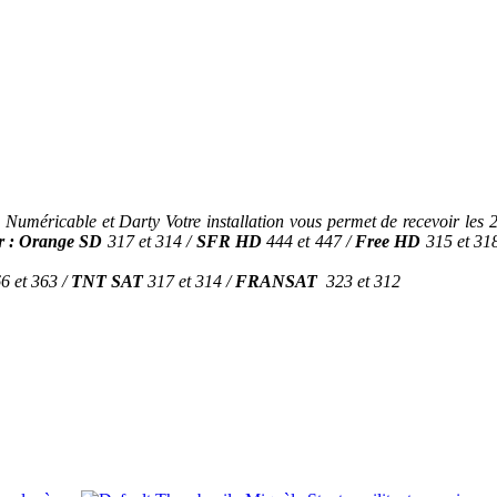
méricable et Darty Votre installation vous permet de recevoir les 2
r :
Orange SD
317 et 314 /
SFR HD
444 et 447 /
Free HD
315 et 31
66
et 363 /
TNT SAT
317 et 314 /
FRANSAT
323 et 312