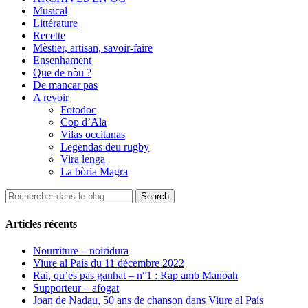
Musical
Littérature
Recette
Mèstier, artisan, savoir-faire
Ensenhament
Que de nòu ?
De mancar pas
A revoir
Fotodoc
Cop d’Ala
Vilas occitanas
Legendas deu rugby
Vira lenga
La bòria Magra
Articles récents
Nourriture – noiridura
Viure al País du 11 décembre 2022
Rai, qu’es pas ganhat – n°1 : Rap amb Manoah
Supporteur – afogat
Joan de Nadau, 50 ans de chanson dans Viure al País