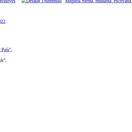
Javaloyès
Miquèla Stenta, militanta, escrivana
022
l País"
.
ís".