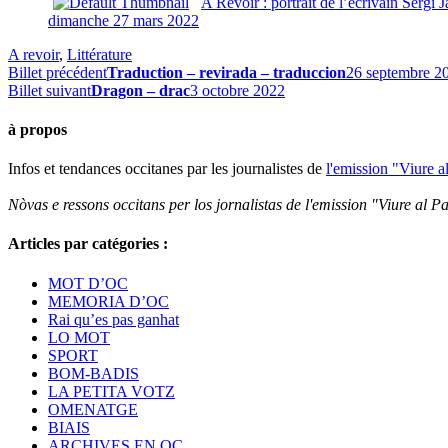
A Revoir : portrait de l’écrivain Sèrgi 
dimanche 27 mars 2022
A revoir
,
Littérature
Billet précédent
Traduction – revirada – traduccion
26 septembre 2
Billet suivant
Dragon – drac
3 octobre 2022
à propos
Infos et tendances occitanes par les journalistes de
l'emission "Viure a
Nòvas e ressons occitans per los jornalistas de l'emission "Viure al Pa
Articles par catégories :
MOT D’OC
MEMORIA D’OC
Rai qu’es pas ganhat
LO MOT
SPORT
BOM-BADIS
LA PETITA VOTZ
OMENATGE
BIAIS
ARCHIVES EN OC