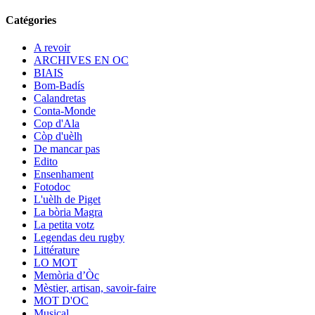
Catégories
A revoir
ARCHIVES EN OC
BIAIS
Bom-Badís
Calandretas
Conta-Monde
Cop d'Ala
Còp d'uèlh
De mancar pas
Edito
Ensenhament
Fotodoc
L'uèlh de Piget
La bòria Magra
La petita votz
Legendas deu rugby
Littérature
LO MOT
Memòria d’Òc
Mèstier, artisan, savoir-faire
MOT D'OC
Musical