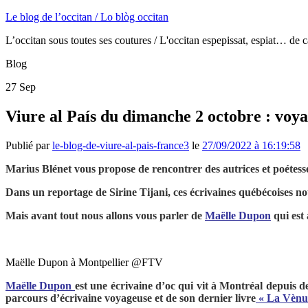
Le blog de l’occitan / Lo blòg occitan
L’occitan sous toutes ses coutures / L'occitan espepissat, espiat… de c
Blog
27
Sep
Viure al País du dimanche 2 octobre : voy
Publié par
le-blog-de-viure-al-pais-france3
le
27/09/2022 à 16:19:58
Marius Blénet vous propose de rencontrer des autrices et poétesse
Dans un reportage de Sirine Tijani, ces écrivaines québécoises no
Mais avant tout nous allons vous parler de
Maëlle Dupon
qui est 
Maëlle Dupon à Montpellier @FTV
Maëlle Dupon
est une écrivaine d’oc qui vit à Montréal depuis de
parcours d’écrivaine voyageuse et de son dernier livre
« La Vènus