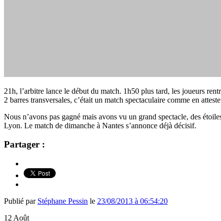
21h, l’arbitre lance le début du match. 1h50 plus tard, les joueurs ren
2 barres transversales, c’était un match spectaculaire comme en attest
Nous n’avons pas gagné mais avons vu un grand spectacle, des étoile
Lyon. Le match de dimanche à Nantes s’annonce déjà décisif.
Partager :
Publié par
Stéphane Pessin
le
23/08/2013 à 06:54:20
12
Août