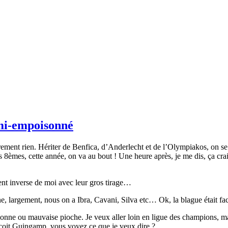
 mi-empoisonné
rement rien. Hériter de Benfica, d’Anderlecht et de l’Olympiakos, on s
 les 8èmes, cette année, on va au bout ! Une heure après, je me dis, ça
ent inverse de moi avec leur gros tirage…
ne, largement, nous on a Ibra, Cavani, Silva etc… Ok, la blague était fa
ne bonne ou mauvaise pioche. Je veux aller loin en ligue des champions,
eçoit Guingamp, vous voyez ce que je veux dire ?