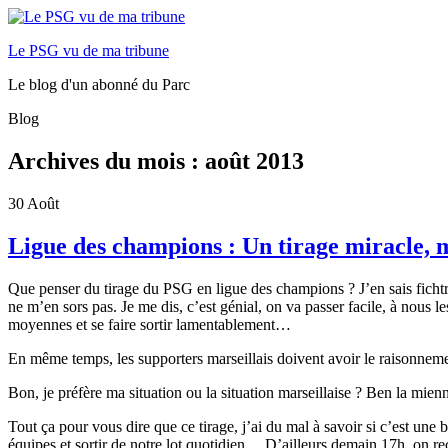
Le PSG vu de ma tribune
Le blog d'un abonné du Parc
Blog
Archives du mois :
août 2013
30
Août
Ligue des champions : Un tirage miracle,
Que penser du tirage du PSG en ligue des champions ? J’en sais ficht
ne m’en sors pas. Je me dis, c’est génial, on va passer facile, à nous
moyennes et se faire sortir lamentablement…
En même temps, les supporters marseillais doivent avoir le raisonnem
Bon, je préfère ma situation ou la situation marseillaise ? Ben la mien
Tout ça pour vous dire que ce tirage, j’ai du mal à savoir si c’est u
équipes et sortir de notre lot quotidien… D’ailleurs demain 17h, on r