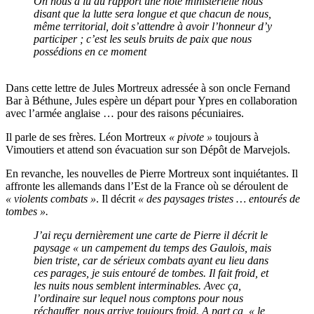
On nous a lu au rapport une note ministérielle nous
disant que la lutte sera longue et que chacun de nous,
même territorial, doit s’attendre à avoir l’honneur d’y
participer ; c’est les seuls bruits de paix que nous
possédions en ce moment
Dans cette lettre de Jules Mortreux adressée à son oncle Fernand
Bar à Béthune, Jules espère un départ pour Ypres en collaboration
avec l’armée anglaise … pour des raisons pécuniaires.
Il parle de ses frères. Léon Mortreux
« pivote »
toujours à
Vimoutiers et attend son évacuation sur son Dépôt de Marvejols.
En revanche, les nouvelles de Pierre Mortreux sont inquiétantes. Il
affronte les allemands dans l’Est de la France où se déroulent de
« violents combats »
. Il décrit
« des paysages tristes … entourés de
tombes ».
J’ai reçu dernièrement une carte de Pierre il décrit le
paysage « un campement du temps des Gaulois, mais
bien triste, car de sérieux combats ayant eu lieu dans
ces parages, je suis entouré de tombes. Il fait froid, et
les nuits nous semblent interminables. Avec ça,
l’ordinaire sur lequel nous comptons pour nous
réchauffer, nous arrive toujours froid. A part ça, « le