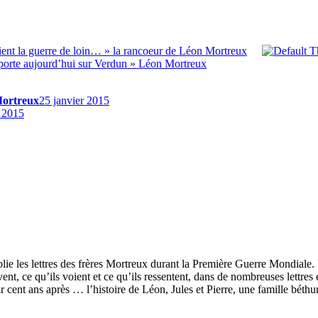
oient la guerre de loin… » la rancoeur de Léon Mortreux
 porte aujourd’hui sur Verdun » Léon Mortreux
Mortreux
25 janvier 2015
r 2015
 les lettres des frères Mortreux durant la Première Guerre Mondiale. E
ivent, ce qu’ils voient et ce qu’ils ressentent, dans de nombreuses lettre
 cent ans après … l’histoire de Léon, Jules et Pierre, une famille béth