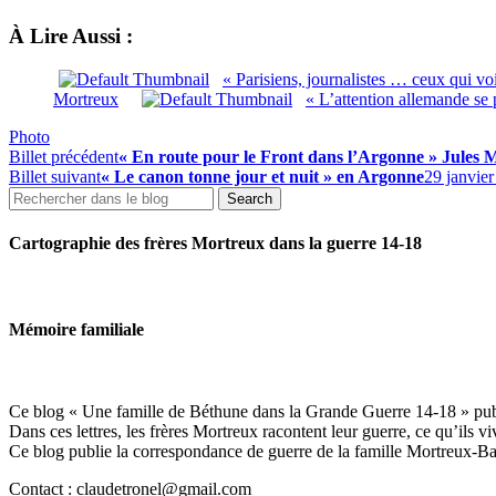
À Lire Aussi :
« Parisiens, journalistes … ceux qui v
Mortreux
« L’attention allemande se
Photo
Billet précédent
« En route pour le Front dans l’Argonne » Jules 
Billet suivant
« Le canon tonne jour et nuit » en Argonne
29 janvie
Cartographie des frères Mortreux dans la guerre 14-18
Mémoire familiale
Ce blog « Une famille de Béthune dans la Grande Guerre 14-18 » publie
Dans ces lettres, les frères Mortreux racontent leur guerre, ce qu’ils v
Ce blog publie la correspondance de guerre de la famille Mortreux-Bar
Contact : claudetronel@gmail.com