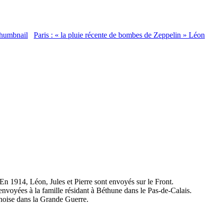
Paris : « la pluie récente de bombes de Zeppelin » Léon
n 1914, Léon, Jules et Pierre sont envoyés sur le Front.
s envoyées à la famille résidant à Béthune dans le Pas-de-Calais.
unoise dans la Grande Guerre.