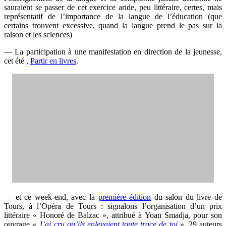
sauraient se passer de cet exercice aride, peu littéraire, certes, mais
représentatif de l’importance de la langue de l’éducation (que
certains trouvent excessive, quand la langue prend le pas sur la
raison et les sciences)
— La participation à une manifestation en direction de la jeunesse,
cet été ,
Partir en livres
.
— et ce week-end, avec la
première édition
du salon du livre de
Tours, à l’Opéra de Tours : signalons l’organisation d’un prix
littéraire « Honoré de Balzac », attribué à
Yoan Smadja, pour son
ouvrage «
J’ai cru qu’ils enlevaient toute trace de toi
», 29 auteurs