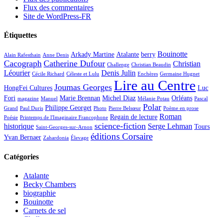
Flux des commentaires
Site de WordPress-FR
Étiquettes
Bouinotte
Arkady Martine
Atalante
berry
Alain Rafesthain
Anne Denis
Cacograph
Catherine Dufour
Christian
Challenge
Christian Beaudin
Léourier
Denis Julin
Cécile Richard
Céleste et Lulu
Enchères
Germaine Hugnet
Lire au Centre
Joumas Georges
HongFei Cultures
Luc
Fori
Marie Brennan
Michel Diaz
Orléans
magazine
Manuel
Mélanie Potau
Pascal
Polar
Philippe Georget
Grand
Paul Duris
Photo
Pierre Belsœur
Poème en prose
Roman
Regain de lecture
Poésie
Printemps de l'Imaginaire Francophone
science-fiction
historique
Serge Lehman
Tours
Saint-Georges-sur-Arnon
éditions Corsaire
Yvan Bernaer
Zahardonia
Élevage
Catégories
Atalante
Becky Chambers
biographie
Bouinotte
Carnets de sel