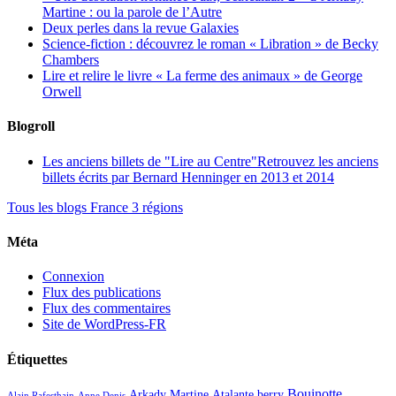
Martine : ou la parole de l’Autre
Deux perles dans la revue Galaxies
Science-fiction : découvrez le roman « Libration » de Becky
Chambers
Lire et relire le livre « La ferme des animaux » de George
Orwell
Blogroll
Les anciens billets de "Lire au Centre"
Retrouvez les anciens
billets écrits par Bernard Henninger en 2013 et 2014
Tous les blogs France 3 régions
Méta
Connexion
Flux des publications
Flux des commentaires
Site de WordPress-FR
Étiquettes
Bouinotte
Arkady Martine
Atalante
berry
Alain Rafesthain
Anne Denis