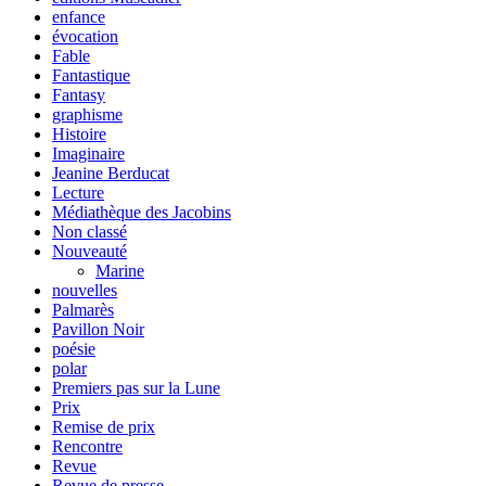
enfance
évocation
Fable
Fantastique
Fantasy
graphisme
Histoire
Imaginaire
Jeanine Berducat
Lecture
Médiathèque des Jacobins
Non classé
Nouveauté
Marine
nouvelles
Palmarès
Pavillon Noir
poésie
polar
Premiers pas sur la Lune
Prix
Remise de prix
Rencontre
Revue
Revue de presse