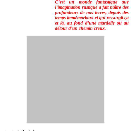
C’est un monde fantastique que
l’imagination rustique a fait naître des
profondeurs de nos terres, depuis des
temps immémoriaux et qui ressurgit ça
et là, au fond d’une mardelle ou au
détour d’un chemin creux.