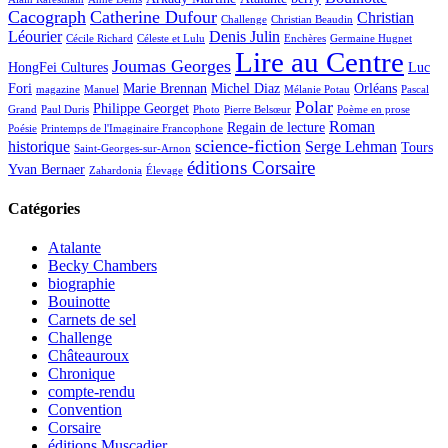
Cacograph
Catherine Dufour
Christian
Challenge
Christian Beaudin
Léourier
Denis Julin
Cécile Richard
Céleste et Lulu
Enchères
Germaine Hugnet
Lire au Centre
Joumas Georges
HongFei Cultures
Luc
Fori
Marie Brennan
Michel Diaz
Orléans
magazine
Manuel
Mélanie Potau
Pascal
Polar
Philippe Georget
Grand
Paul Duris
Photo
Pierre Belsœur
Poème en prose
Roman
Regain de lecture
Poésie
Printemps de l'Imaginaire Francophone
science-fiction
historique
Serge Lehman
Tours
Saint-Georges-sur-Arnon
éditions Corsaire
Yvan Bernaer
Zahardonia
Élevage
Catégories
Atalante
Becky Chambers
biographie
Bouinotte
Carnets de sel
Challenge
Châteauroux
Chronique
compte-rendu
Convention
Corsaire
éditions Muscadier