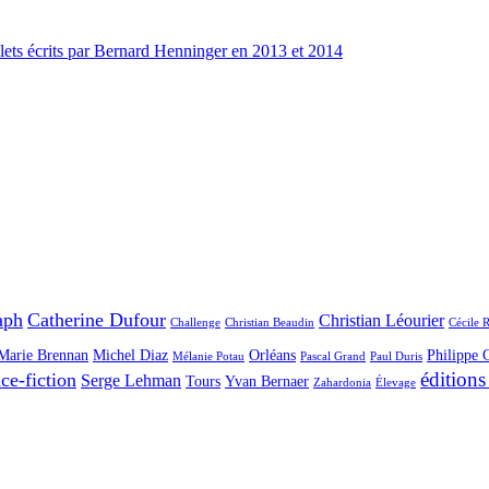
llets écrits par Bernard Henninger en 2013 et 2014
aph
Catherine Dufour
Christian Léourier
Challenge
Christian Beaudin
Cécile 
Marie Brennan
Michel Diaz
Orléans
Philippe 
Mélanie Potau
Pascal Grand
Paul Duris
éditions
ce-fiction
Serge Lehman
Tours
Yvan Bernaer
Zahardonia
Élevage