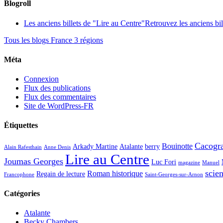
Blogroll
Les anciens billets de "Lire au Centre"
Retrouvez les anciens bi
Tous les blogs France 3 régions
Méta
Connexion
Flux des publications
Flux des commentaires
Site de WordPress-FR
Étiquettes
Cacogr
Bouinotte
Arkady Martine
Atalante
berry
Alain Rafesthain
Anne Denis
Lire au Centre
Joumas Georges
Luc Fori
magazine
Manuel
scien
Roman historique
Regain de lecture
Francophone
Saint-Georges-sur-Arnon
Catégories
Atalante
Becky Chambers