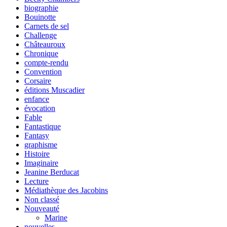
biographie
Bouinotte
Carnets de sel
Challenge
Châteauroux
Chronique
compte-rendu
Convention
Corsaire
éditions Muscadier
enfance
évocation
Fable
Fantastique
Fantasy
graphisme
Histoire
Imaginaire
Jeanine Berducat
Lecture
Médiathèque des Jacobins
Non classé
Nouveauté
Marine
nouvelles