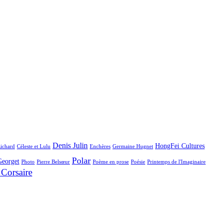
Denis Julin
HongFei Cultures
Richard
Céleste et Lulu
Enchères
Germaine Hugnet
Polar
Georget
Photo
Pierre Belsœur
Poème en prose
Poésie
Printemps de l'Imaginaire
 Corsaire