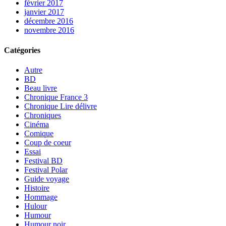
février 2017
janvier 2017
décembre 2016
novembre 2016
Catégories
Autre
BD
Beau livre
Chronique France 3
Chronique Lire délivre
Chroniques
Cinéma
Comique
Coup de coeur
Essai
Festival BD
Festival Polar
Guide voyage
Histoire
Hommage
Hulour
Humour
Humour noir