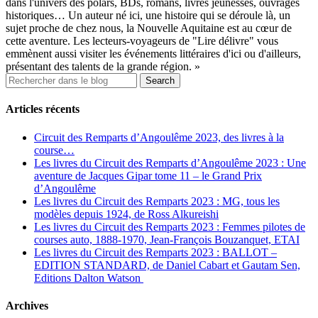
dans l'univers des polars, BDs, romans, livres jeunesses, ouvrages
historiques… Un auteur né ici, une histoire qui se déroule là, un
sujet proche de chez nous, la Nouvelle Aquitaine est au cœur de
cette aventure. Les lecteurs-voyageurs de "Lire délivre" vous
emmènent aussi visiter les événements littéraires d'ici ou d'ailleurs,
présentant des talents de la grande région. »
Articles récents
Circuit des Remparts d’Angoulême 2023, des livres à la
course…
Les livres du Circuit des Remparts d’Angoulême 2023 : Une
aventure de Jacques Gipar tome 11 – le Grand Prix
d’Angoulême
Les livres du Circuit des Remparts 2023 : MG, tous les
modèles depuis 1924, de Ross Alkureishi
Les livres du Circuit des Remparts 2023 : Femmes pilotes de
courses auto, 1888-1970, Jean-François Bouzanquet, ETAI
Les livres du Circuit des Remparts 2023 : BALLOT –
EDITION STANDARD, de Daniel Cabart et Gautam Sen,
Editions Dalton Watson
Archives