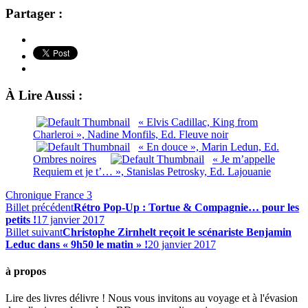
Partager :
À Lire Aussi :
« Elvis Cadillac, King from
Charleroi », Nadine Monfils, Ed. Fleuve noir
« En douce », Marin Ledun, Ed.
Ombres noires
« Je m’appelle
Requiem et je t’… », Stanislas Petrosky, Ed. Lajouanie
Chronique France 3
Billet précédent
Rétro Pop-Up : Tortue & Compagnie… pour les
petits !
17 janvier 2017
Billet suivant
Christophe Zirnhelt reçoit le scénariste Benjamin
Leduc dans « 9h50 le matin » !
20 janvier 2017
à propos
Lire des livres délivre ! Nous vous invitons au voyage et à l'évasion