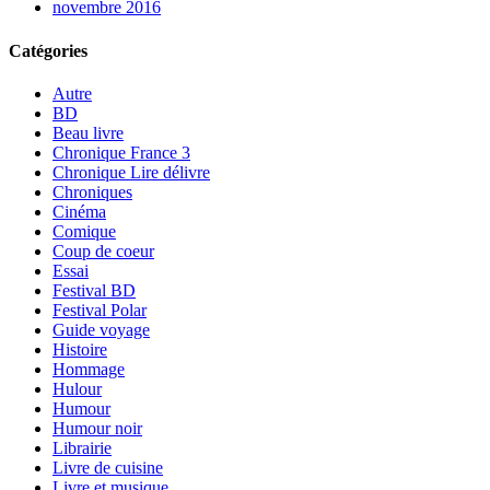
novembre 2016
Catégories
Autre
BD
Beau livre
Chronique France 3
Chronique Lire délivre
Chroniques
Cinéma
Comique
Coup de coeur
Essai
Festival BD
Festival Polar
Guide voyage
Histoire
Hommage
Hulour
Humour
Humour noir
Librairie
Livre de cuisine
Livre et musique