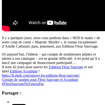
Il y a quelques jours, nous vous parlions dans « 9h50 le matin » de
notre coup de coeur « Majestic Murder », le roman exceptionnel
d’Arielle Carbonel, paru, justement, aux Editions Fleur Sauvrage.
Or aujourd’hui, l’éditeur – qui compte de nombreuses pépites et
talents à son catalogue – est en grande difficulté. A tel point qu’il a
lancé une campagne de financement participatif…
Il reste 42 jours pour sauver les
Editions Fleur Sauvage
et son
label
Editions Aconitum
!
https://fr.ulule.com/sauver-les-editions-fleur-sauvage/
Groupe de soutien pour Fleur Sauvage et Aconitum
#
FleurSauvageNeFaneraPas
Partager :