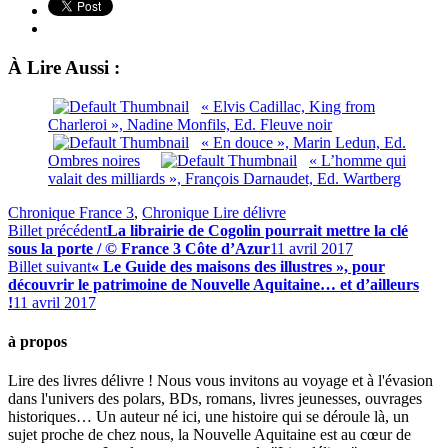
À Lire Aussi :
« Elvis Cadillac, King from
Charleroi », Nadine Monfils, Ed. Fleuve noir
« En douce », Marin Ledun, Ed.
Ombres noires
« L’homme qui
valait des milliards », François Darnaudet, Ed. Wartberg
Chronique France 3
,
Chronique Lire délivre
Billet précédent
La librairie de Cogolin pourrait mettre la clé
sous la porte / © France 3 Côte d’Azur
11 avril 2017
Billet suivant
« Le Guide des maisons des illustres », pour
découvrir le patrimoine de Nouvelle Aquitaine… et d’ailleurs
!
11 avril 2017
à propos
Lire des livres délivre ! Nous vous invitons au voyage et à l'évasion
dans l'univers des polars, BDs, romans, livres jeunesses, ouvrages
historiques… Un auteur né ici, une histoire qui se déroule là, un
sujet proche de chez nous, la Nouvelle Aquitaine est au cœur de