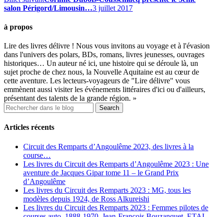
salon Périgord/Limousin…
3 juillet 2017
à propos
Lire des livres délivre ! Nous vous invitons au voyage et à l'évasion
dans l'univers des polars, BDs, romans, livres jeunesses, ouvrages
historiques… Un auteur né ici, une histoire qui se déroule là, un
sujet proche de chez nous, la Nouvelle Aquitaine est au cœur de
cette aventure. Les lecteurs-voyageurs de "Lire délivre" vous
emmènent aussi visiter les événements littéraires d'ici ou d'ailleurs,
présentant des talents de la grande région. »
Articles récents
Circuit des Remparts d’Angoulême 2023, des livres à la
course…
Les livres du Circuit des Remparts d’Angoulême 2023 : Une
aventure de Jacques Gipar tome 11 – le Grand Prix
d’Angoulême
Les livres du Circuit des Remparts 2023 : MG, tous les
modèles depuis 1924, de Ross Alkureishi
Les livres du Circuit des Remparts 2023 : Femmes pilotes de
courses auto, 1888-1970, Jean-François Bouzanquet, ETAI