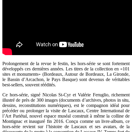
Prolongement de la revue le festin, les hors-série se sont fortement
développés ces dernières années. Les titres de la collection en «101
sites et monuments» (Bordeaux, Autour de Bordeaux, La Gironde,
le Bassin d’Arcachon, le Pays Basque) sont devenus de véritables
best-sellers, souvent réédités.
Ce hors-série, signé Nicolas St-Cyr et Valérie Feruglio, richement
illustré de près de 300 images (documents d’archives, photos in situ,
dessins, reconstitutions numériques), est le compagnon idéal pour
précéder ou prolonger la visite de Lascaux, Centre International de
l’Art Pariétal, nouvel espace muséal construit à même la colline de
Montignac et inauguré fin 2016. Conçu comme un livre-album, ce
hors-série revient sur l’histoire de Lascaux et ses avatars, de la
découverte de la grotte à la conception de Lascaux IV. Temps fort de