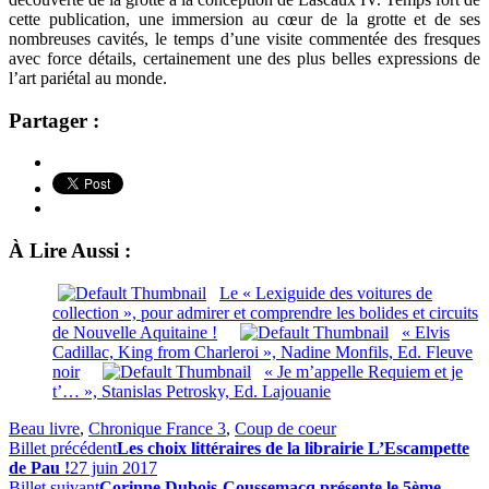
cette publication, une immersion au cœur de la grotte et de ses
nombreuses cavités, le temps d’une visite commentée des fresques
avec force détails, certainement une des plus belles expressions de
l’art pariétal au monde.
Partager :
À Lire Aussi :
Le « Lexiguide des voitures de
collection », pour admirer et comprendre les bolides et circuits
de Nouvelle Aquitaine !
« Elvis
Cadillac, King from Charleroi », Nadine Monfils, Ed. Fleuve
noir
« Je m’appelle Requiem et je
t’… », Stanislas Petrosky, Ed. Lajouanie
Beau livre
,
Chronique France 3
,
Coup de coeur
Billet précédent
Les choix littéraires de la librairie L’Escampette
de Pau !
27 juin 2017
Billet suivant
Corinne Dubois-Coussemacq présente le 5ème