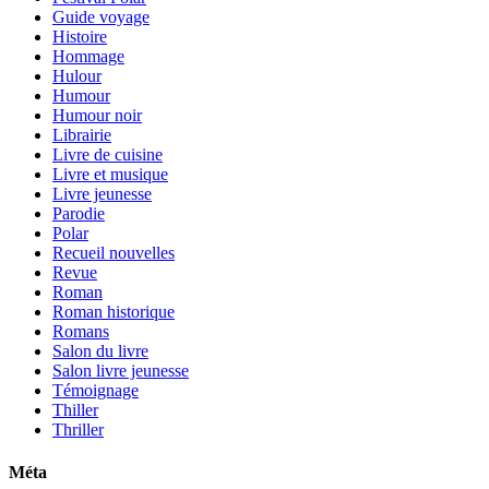
Guide voyage
Histoire
Hommage
Hulour
Humour
Humour noir
Librairie
Livre de cuisine
Livre et musique
Livre jeunesse
Parodie
Polar
Recueil nouvelles
Revue
Roman
Roman historique
Romans
Salon du livre
Salon livre jeunesse
Témoignage
Thiller
Thriller
Méta