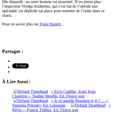
fille disparaît ; un autre homme est assassiné. N’en jetons plus :
l’inspecteur Vertigo Kulbertus, qui s’est fait de l’obésité une
spécialité, est dépêché sur place pour remettre de l’ordre dans ce
chaos.
Pour en savoir plus sur
Franz Bartelt
…
Partager :
À Lire Aussi :
« Elvis Cadillac, King from
Charleroi », Nadine Monfils, Ed. Fleuve noir
« Je m’appelle Requiem et je t’… »,
Stanislas Petrosky, Ed. Lajouanie
«
Rêver », Franck Thilliez, Ed. Fleuve noir