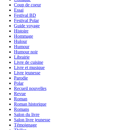
Coup de coeur
Essai
Festival BD
Festival Polar
Guide voyage
Histoire
Hommage
Hulour
Humour
Humour noir
Librairie
Livre de cuisine
Livre et musique
Livre jeunesse
Parodie
Polar
Recueil nouvelles
Revue
Roman
Roman historique
Romans
Salon du livre
Salon livre jeunesse
Témoignage