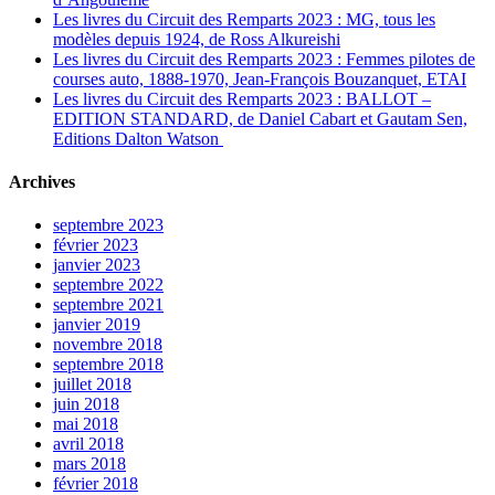
Les livres du Circuit des Remparts 2023 : MG, tous les
modèles depuis 1924, de Ross Alkureishi
Les livres du Circuit des Remparts 2023 : Femmes pilotes de
courses auto, 1888-1970, Jean-François Bouzanquet, ETAI
Les livres du Circuit des Remparts 2023 : BALLOT –
EDITION STANDARD, de Daniel Cabart et Gautam Sen,
Editions Dalton Watson
Archives
septembre 2023
février 2023
janvier 2023
septembre 2022
septembre 2021
janvier 2019
novembre 2018
septembre 2018
juillet 2018
juin 2018
mai 2018
avril 2018
mars 2018
février 2018