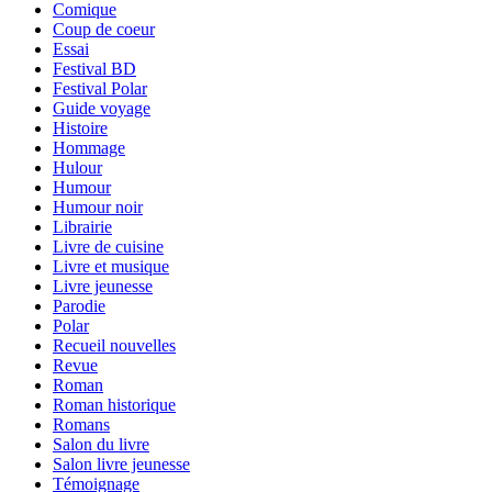
Comique
Coup de coeur
Essai
Festival BD
Festival Polar
Guide voyage
Histoire
Hommage
Hulour
Humour
Humour noir
Librairie
Livre de cuisine
Livre et musique
Livre jeunesse
Parodie
Polar
Recueil nouvelles
Revue
Roman
Roman historique
Romans
Salon du livre
Salon livre jeunesse
Témoignage