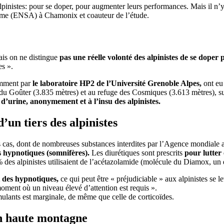
lpinistes: pour se doper, pour augmenter leurs performances. Mais il n’y 
nisme (ENSA) à Chamonix et coauteur de l’étude.
ais on ne distingue
pas une réelle volonté des alpinistes de se dope
es ».
tamment par
le laboratoire HP2 de l’Université Grenoble Alpes,
ont eu
uge du Goûter (3.835 mètres) et au refuge des Cosmiques (3.613 mètres), s
 d’urine, anonymement et à l’insu des alpinistes.
un tiers des alpinistes
s cas, dont de nombreuses substances interdites par l’Agence mondia
es hypnotiques (somnifères).
Les diurétiques sont prescrits
pour lutter
% des alpinistes utilisaient de l’acétazolamide (molécule du Diamox, un 
 des hypnotiques,
ce qui peut être « préjudiciable » aux alpinistes se 
 moment où un niveau élevé d’attention est requis ».
timulants est marginale, de même que celle de corticoïdes.
n haute montagne