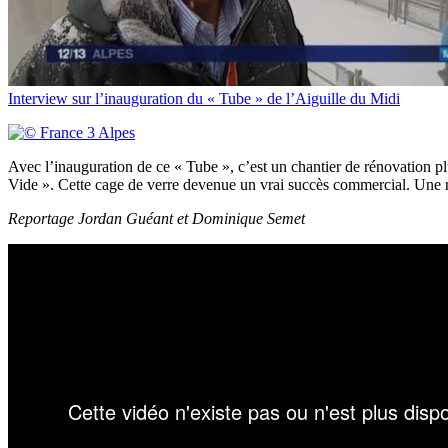
Interview sur l’inauguration du « Tube » de l’Aiguille du Midi
Avec l’inauguration de ce « Tube », c’est un chantier de rénovation pl
Vide ». Cette cage de verre devenue un vrai succès commercial. Une rev
Reportage Jordan Guéant et Dominique Semet