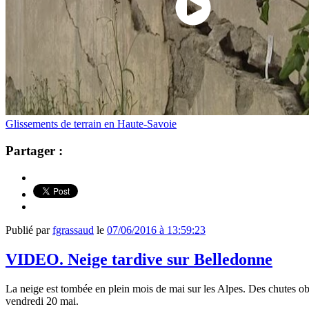
Glissements de terrain en Haute-Savoie
Partager :
Publié par
fgrassaud
le
07/06/2016 à 13:59:23
VIDEO. Neige tardive sur Belledonne
La neige est tombée en plein mois de mai sur les Alpes. Des chutes ob
vendredi 20 mai.