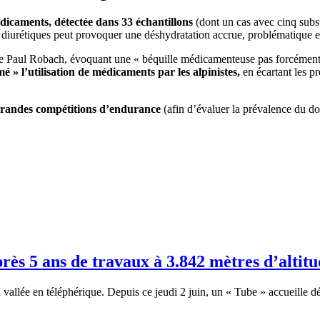
édicaments, détectée dans 33 échantillons
(dont un cas avec cinq subst
x diurétiques peut provoquer une déshydratation accrue, problématique e
me Paul Robach, évoquant une « béquille médicamenteuse pas forcément
é » l’utilisation de médicaments par les alpinistes,
en écartant les p
grandes compétitions d’endurance
(afin d’évaluer la prévalence du do
rès 5 ans de travaux à 3.842 mètres d’altit
vallée en téléphérique. Depuis ce jeudi 2 juin, un « Tube » accueille dés