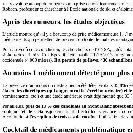
« Il y avait beaucoup de rumeurs sur la prise de médicaments par les a
Robach, professeur et chercheur à l’Ecole nationale de ski et d’alpi
Après des rumeurs, les études objectives
L’article montre qu' »il y a beaucoup de prise médicamenteuse […] m
médicaments qui permettent de prévenir ou traiter le mal des montagn
Pour arriver à cette conclusion, les chercheurs de l’ENSA, aidés no
siphons des urinoirs. Ce dispositif a été installé à l’été 2013 au ref
occidentale (4.808 mètres).
Il a permis de prélever 430 échantillons
Au moins 1 médicament détecté pour plus d’
La présence d’au moins un médicament a été détectée dans 35,8% de
étaient les diurétiques (qui augmentent la sécrétion urinaire) et l
vomissements, etc.) et une étude antérieure avait déjà montré que 33 
Par ailleurs,
près de 13 % des candidats au Mont-Blanc absorbent
souligne l’étude. Cela risque en effet d’affecter leur vigilance « à un
A contrario,
à l’exception de trois cas de cocaïne
, l’utilisation de s
Cocktail de médicaments problématique e