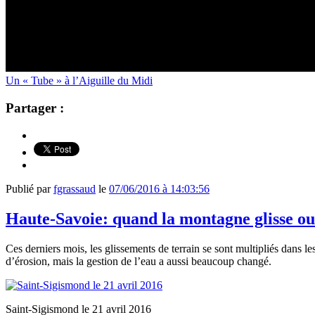
Un « Tube » à l’Aiguille du Midi
Partager :
Publié par
fgrassaud
le
07/06/2016 à 14:03:56
Haute-Savoie: quand la montagne glisse ou
Ces derniers mois, les glissements de terrain se sont multipliés dans 
d’érosion, mais la gestion de l’eau a aussi beaucoup changé.
Saint-Sigismond le 21 avril 2016