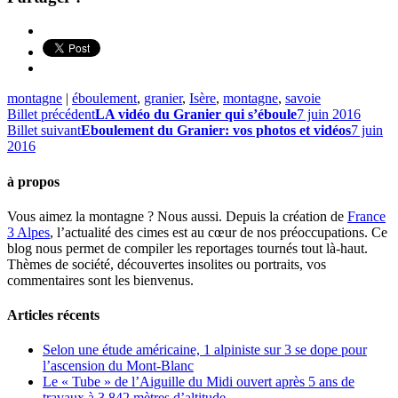
montagne
|
éboulement
,
granier
,
Isère
,
montagne
,
savoie
Billet précédent
LA vidéo du Granier qui s’éboule
7 juin 2016
Billet suivant
Eboulement du Granier: vos photos et vidéos
7 juin
2016
à propos
Vous aimez la montagne ? Nous aussi. Depuis la création de
France
3 Alpes
, l’actualité des cimes est au cœur de nos préoccupations. Ce
blog nous permet de compiler les reportages tournés tout là-haut.
Thèmes de société, découvertes insolites ou portraits, vos
commentaires sont les bienvenus.
Articles récents
Selon une étude américaine, 1 alpiniste sur 3 se dope pour
l’ascension du Mont-Blanc
Le « Tube » de l’Aiguille du Midi ouvert après 5 ans de
travaux à 3.842 mètres d’altitude