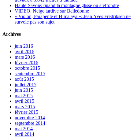
Haute-Savoie: quand la montagne glisse ou s’effondre
VIDEO. Neige tardive sur Belledonne
« Violon, Parapente et Himalaya »: Jean-Yves Fredriksen ne
survole pas son sujet
Archives
juin 2016
avril 2016
mars 2016
février 2016
octobre 2015
septembre 2015
août 2015
juillet 2015
juin 2015
mai 2015
avril 2015
mars 2015
février 2015
novembre 2014
septembre 2014
mai 2014
avril 2014