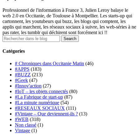
Professionnel de l'information à France 3, Julien Leroy balaye le
web 2.0 en Occitanie, de Toulouse à Montpellier. Les starts-up qui
cartonnent, les youtubeurs qui buzz, les blogs qui comptent, les
applis qui marchent, les réseaux sociaux à suivre, les web-séries à ne
pas rater, les tumblr qui déchirent sont forcément ici !!
Catégories
# Chroniques dans Occitanie Matin
(46)
#APPS
(183)
#BUZZ
(213)
#Geek
(47)
#Innov'action
(27)
#IoT – les objets connectés
(80)
#La Fabrique de start-up
(87)
#La minute numérique
(54)
#RESEAUX SOCIAUX
(111)
#Vintage – Que deviennent-ils ?
(13)
#WEB
(318)
Non classé
(1)
Vintage
(1)