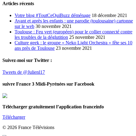
Articles récents
Votre blog #ToutCeQuiBuzz déménage
18 décembre 2021
Avant et après les enfants : une parodie (toulousaine) cartonne
sur le web
30 novembre 2021
Toulouse : Feu vert (européen) pour le collier connecté contre
les troubles de la déglutition
25 novembre 2021
Culture geek : le groupe « Neko Light Orchestra » fête ses 10
ans près de Toulouse
23 novembre 2021
Suivez-moi sur Twitter :
Tweets de @Julienl17
suivre France 3 Midi-Pyrénées sur Facebook
Télécharger gratuitement l’application franceinfo
Télécharger
© 2026 France Télévisions