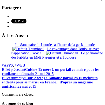
Partager :
À Lire Aussi :
Le Sanctuaire de Lourdes à l’heure de la geek attitude
Le covoiturage dans Toulouse avec
l’application Coovia
Le phénomène
des Fablabs en Midi-Pyrénées et à Toulouse
#APPS
,
#WEB
Billet précédent
Cuisine Ta mère !, un portail culinaire pour les
étudiants toulousains
21 mai 2015
Billet suivant
[vu sur le web] : Toulouse parmi les 10 meilleurs
endroits pour se marier en France…d’après un magazine
américain
22 mai 2015
Comments are closed.
A propos de ce blog