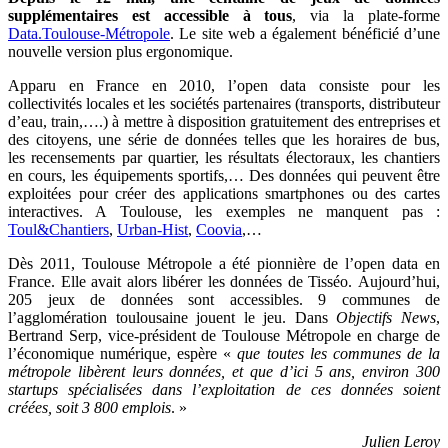
supplémentaires est accessible à tous
, via la plate-forme
Data.Toulouse-Métropole
. Le site web a également bénéficié d’une
nouvelle version plus ergonomique.
Apparu en France en 2010, l’open data consiste pour les
collectivités locales et les sociétés partenaires (transports, distributeur
d’eau, train,….) à mettre à
disposition gratuitement des entreprises et
des citoyens, une série de données telles que les horaires de bus,
les recensements par quartier, les résultats électoraux, les chantiers
en cours, les équipements sportifs,… Des données qui peuvent être
exploitées pour créer des applications smartphones ou des cartes
interactives. A Toulouse, les exemples ne manquent pas :
Toul&Chantiers
,
Urban-Hist
,
Coovia
,…
Dès 2011, Toulouse Métropole a été pionnière de l’open data en
France. Elle avait alors libérer les données de Tisséo. Aujourd’hui,
205 jeux de données sont accessibles. 9 communes de
l’agglomération toulousaine jouent le jeu. Dans
Objectifs News
,
Bertrand Serp, vice-président de Toulouse Métropole en charge de
l’économique numérique, espère «
que toutes les communes de la
métropole libèrent leurs données, et que d’ici 5 ans, environ 300
startups spécialisées dans l’exploitation de ces données soient
créées, soit 3 800 emplois
. »
Julien Leroy