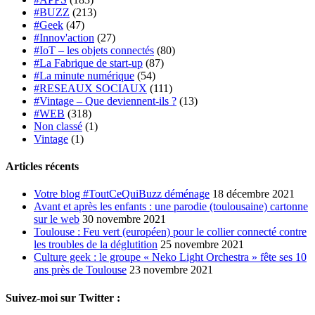
#BUZZ
(213)
#Geek
(47)
#Innov'action
(27)
#IoT – les objets connectés
(80)
#La Fabrique de start-up
(87)
#La minute numérique
(54)
#RESEAUX SOCIAUX
(111)
#Vintage – Que deviennent-ils ?
(13)
#WEB
(318)
Non classé
(1)
Vintage
(1)
Articles récents
Votre blog #ToutCeQuiBuzz déménage
18 décembre 2021
Avant et après les enfants : une parodie (toulousaine) cartonne
sur le web
30 novembre 2021
Toulouse : Feu vert (européen) pour le collier connecté contre
les troubles de la déglutition
25 novembre 2021
Culture geek : le groupe « Neko Light Orchestra » fête ses 10
ans près de Toulouse
23 novembre 2021
Suivez-moi sur Twitter :