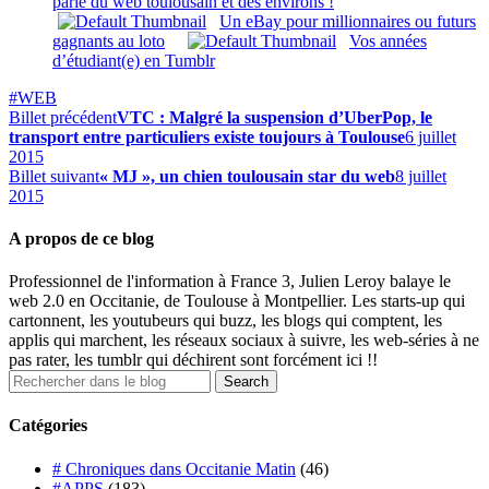
parle du web toulousain et des environs !
Un eBay pour millionnaires ou futurs
gagnants au loto
Vos années
d’étudiant(e) en Tumblr
#WEB
Billet précédent
VTC : Malgré la suspension d’UberPop, le
transport entre particuliers existe toujours à Toulouse
6 juillet
2015
Billet suivant
« MJ », un chien toulousain star du web
8 juillet
2015
A propos de ce blog
Professionnel de l'information à France 3, Julien Leroy balaye le
web 2.0 en Occitanie, de Toulouse à Montpellier. Les starts-up qui
cartonnent, les youtubeurs qui buzz, les blogs qui comptent, les
applis qui marchent, les réseaux sociaux à suivre, les web-séries à ne
pas rater, les tumblr qui déchirent sont forcément ici !!
Catégories
# Chroniques dans Occitanie Matin
(46)
#APPS
(183)