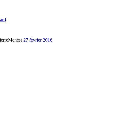
tard
ierreMenes)
27 février 2016