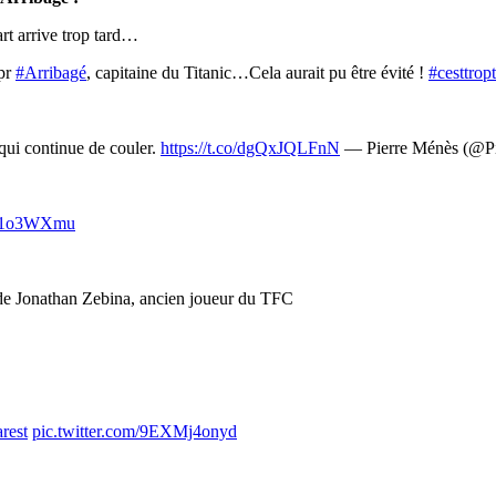
rt arrive trop tard…
 pr
#Arribagé
, capitaine du Titanic…Cela aurait pu être évité !
#cesttrop
 qui continue de couler.
https://t.co/dgQxJQLFnN
— Pierre Ménès (@P
Ja11o3WXmu
 de Jonathan Zebina, ancien joueur du TFC
rest
pic.twitter.com/9EXMj4onyd