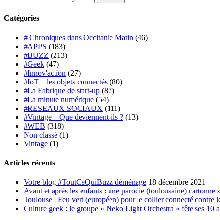
Catégories
# Chroniques dans Occitanie Matin
(46)
#APPS
(183)
#BUZZ
(213)
#Geek
(47)
#Innov'action
(27)
#IoT – les objets connectés
(80)
#La Fabrique de start-up
(87)
#La minute numérique
(54)
#RESEAUX SOCIAUX
(111)
#Vintage – Que deviennent-ils ?
(13)
#WEB
(318)
Non classé
(1)
Vintage
(1)
Articles récents
Votre blog #ToutCeQuiBuzz déménage
18 décembre 2021
Avant et après les enfants : une parodie (toulousaine) cartonne 
Toulouse : Feu vert (européen) pour le collier connecté contre le
Culture geek : le groupe « Neko Light Orchestra » fête ses 10 