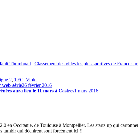
Classement des villes les plus sportives de France sur
igue 2
,
TFC
,
Violet
r web-série
26 février 2016
énées aura lieu le 11 mars à Castres
1 mars 2016
2.0 en Occitanie, de Toulouse à Montpellier. Les starts-up qui cartonnen
es tumblr qui déchirent sont forcément ici !!