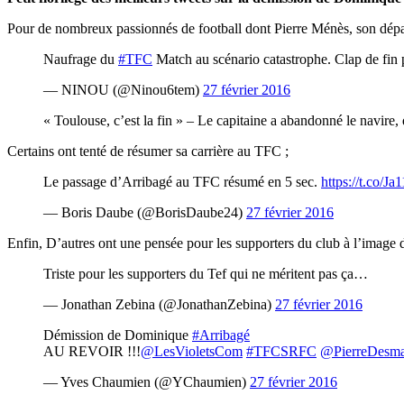
Pour de nombreux passionnés de football dont Pierre Ménès, son dépa
Naufrage du
#TFC
Match au scénario catastrophe. Clap de fin
— NINOU (@Ninou6tem)
27 février 2016
« Toulouse, c’est la fin » – Le capitaine a abandonné le navire,
Certains ont tenté de résumer sa carrière au TFC ;
Le passage d’Arribagé au TFC résumé en 5 sec.
https://t.co/
— Boris Daube (@BorisDaube24)
27 février 2016
Enfin, D’autres ont une pensée pour les supporters du club à l’image
Triste pour les supporters du Tef qui ne méritent pas ça…
— Jonathan Zebina (@JonathanZebina)
27 février 2016
Démission de Dominique
#Arribagé
AU REVOIR !!!
@LesVioletsCom
#TFCSRFC
@PierreDesma
— Yves Chaumien (@YChaumien)
27 février 2016