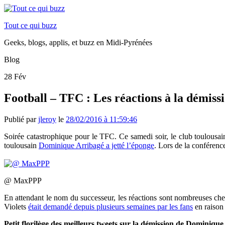
Tout ce qui buzz
Geeks, blogs, applis, et buzz en Midi-Pyrénées
Blog
28
Fév
Football – TFC : Les réactions à la démis
Publié par
jleroy
le
28/02/2016 à 11:59:46
Soirée catastrophique pour le TFC. Ce samedi soir, le club toulousain
toulousain
Dominique Arribagé a jetté l’éponge
. Lors de la conférenc
@ MaxPPP
En attendant le nom du successeur, les réactions sont nombreuses chez
Violets
était demandé depuis plusieurs semaines par les fans
en raison 
Petit florilège des meilleurs tweets sur la démission de Dominiqu