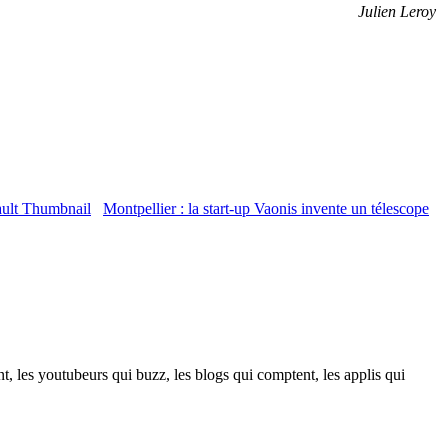
Julien Leroy
Montpellier : la start-up Vaonis invente un télescope
t, les youtubeurs qui buzz, les blogs qui comptent, les applis qui