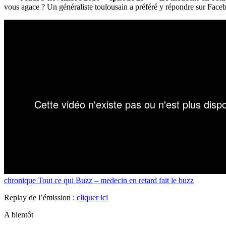
vous agace ? Un généraliste toulousain a préféré y répondre sur Facebo
chronique Tout ce qui Buzz – medecin en retard fait le buzz
Replay de l’émission :
cliquer ici
A bientôt