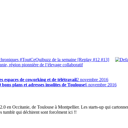
s chroniques #ToutCeQuibuzz de la semaine [Replay #12 #13]
nie, région pionnière de l’élevage collaboratif
des espaces de coworking et de télétravail
2 novembre 2016
 bons plans et adresses insolites de Toulouse
6 novembre 2016
2.0 en Occitanie, de Toulouse à Montpellier. Les starts-up qui cartonnen
es tumblr qui déchirent sont forcément ici !!