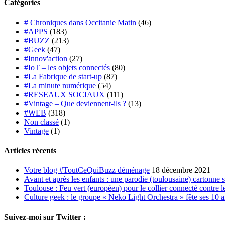
Catégories
# Chroniques dans Occitanie Matin
(46)
#APPS
(183)
#BUZZ
(213)
#Geek
(47)
#Innov'action
(27)
#IoT – les objets connectés
(80)
#La Fabrique de start-up
(87)
#La minute numérique
(54)
#RESEAUX SOCIAUX
(111)
#Vintage – Que deviennent-ils ?
(13)
#WEB
(318)
Non classé
(1)
Vintage
(1)
Articles récents
Votre blog #ToutCeQuiBuzz déménage
18 décembre 2021
Avant et après les enfants : une parodie (toulousaine) cartonne 
Toulouse : Feu vert (européen) pour le collier connecté contre le
Culture geek : le groupe « Neko Light Orchestra » fête ses 10 
Suivez-moi sur Twitter :