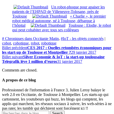
Un robot-phoque pour apaiser les
patients de l’EHPAD de Villeneuve-Tolosane, près de
Toulouse
« Charlie », le premier
robot médical autonome, né à Toulouse, débarque à
l’hôpital
Toulouse : Elodie, le robot
qui peut cohabiter avec tous ses collègues
# Chroniques dans Occitanie Matin
,
#IoT - les objets connectés
|
cobot
,
cobotique
,
robot
,
robotique
Billet précédent
CES 2017 : Quelles retombées économiques pour
les start-up de Toulouse et Montpellier ?
29 janvier 2017
Billet suivant
Silver Economie & IoT : la start-up toulousaine
Telegrafik lève 1 million d’euros
31 janvier 2017
Comments are closed.
A propos de ce blog
Professionnel de l'information à France 3, Julien Leroy balaye le
web 2.0 en Occitanie, de Toulouse à Montpellier. Les starts-up qui
cartonnent, les youtubeurs qui buzz, les blogs qui comptent, les
applis qui marchent, les réseaux sociaux à suivre, les web-séries à ne
pas rater, les tumblr qui déchirent sont forcément ici !!