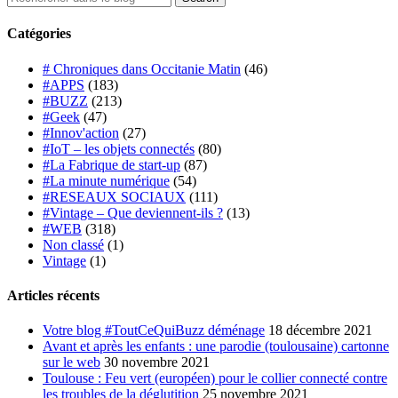
Catégories
# Chroniques dans Occitanie Matin
(46)
#APPS
(183)
#BUZZ
(213)
#Geek
(47)
#Innov'action
(27)
#IoT – les objets connectés
(80)
#La Fabrique de start-up
(87)
#La minute numérique
(54)
#RESEAUX SOCIAUX
(111)
#Vintage – Que deviennent-ils ?
(13)
#WEB
(318)
Non classé
(1)
Vintage
(1)
Articles récents
Votre blog #ToutCeQuiBuzz déménage
18 décembre 2021
Avant et après les enfants : une parodie (toulousaine) cartonne
sur le web
30 novembre 2021
Toulouse : Feu vert (européen) pour le collier connecté contre
les troubles de la déglutition
25 novembre 2021