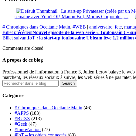
La start-up Privateaser (créée par un M
semaine avec YourTOP, Manon Bril, Mortus Corporatus,…
# Chroniques dans Occitanie Matin
,
#WEB
|
anniversaire
,
fete
,
maria
Billet précédent
Nouvel épisode de la web-série « Toulousain ! » su
Billet suivant
IoT : la start-up toulousaine Ubleam lève 1,2 million
Comments are closed.
A propos de ce blog
Professionnel de l'information à France 3, Julien Leroy balaye le web 
marchent, les réseaux sociaux à suivre, les web-séries à ne pas rater, l
Catégories
# Chroniques dans Occitanie Matin
(46)
#APPS
(183)
#BUZZ
(213)
#Geek
(47)
#Innov'action
(27)
#IoT – les objets connectés
(80)