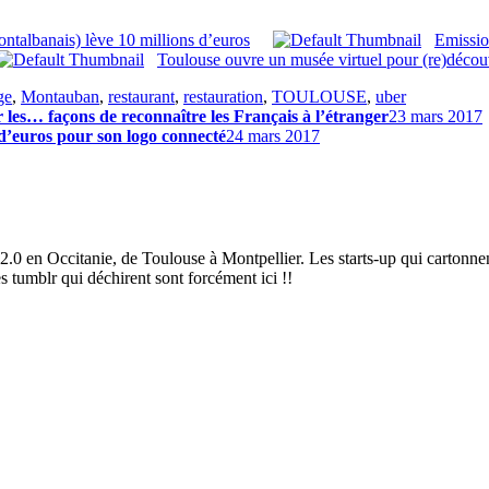
ontalbanais) lève 10 millions d’euros
Emissio
Toulouse ouvre un musée virtuel pour (re)décou
ge
,
Montauban
,
restaurant
,
restauration
,
TOULOUSE
,
uber
r les… façons de reconnaître les Français à l’étranger
23 mars 2017
 d’euros pour son logo connecté
24 mars 2017
2.0 en Occitanie, de Toulouse à Montpellier. Les starts-up qui cartonnen
es tumblr qui déchirent sont forcément ici !!