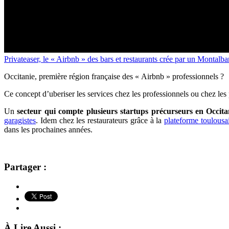
Privateaser, le « Airbnb » des bars et restaurants crée par un Montalba
Occitanie, première région française des « Airbnb » professionnels ?
Ce concept d’uberiser les services chez les professionnels ou chez les
Un
secteur qui compte plusieurs startups précurseurs en Occita
garagistes
. Idem chez les restaurateurs grâce à la
plateforme toulous
dans les prochaines années.
Partager :
À Lire Aussi :