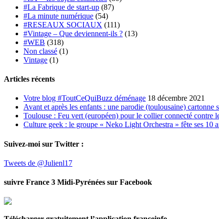
#La Fabrique de start-up
(87)
#La minute numérique
(54)
#RESEAUX SOCIAUX
(111)
#Vintage – Que deviennent-ils ?
(13)
#WEB
(318)
Non classé
(1)
Vintage
(1)
Articles récents
Votre blog #ToutCeQuiBuzz déménage
18 décembre 2021
Avant et après les enfants : une parodie (toulousaine) cartonne 
Toulouse : Feu vert (européen) pour le collier connecté contre le
Culture geek : le groupe « Neko Light Orchestra » fête ses 10 
Suivez-moi sur Twitter :
Tweets de @Julienl17
suivre France 3 Midi-Pyrénées sur Facebook
Télécharger gratuitement l’application franceinfo