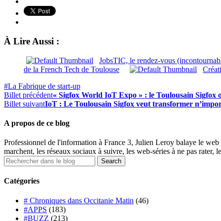
À Lire Aussi :
JobsTIC, le rendez-vous (incontournab
de la French Tech de Toulouse
Créat
#La Fabrique de start-up
Billet précédent
« Sigfox World IoT Expo » : le Toulousain Sigfox
Billet suivant
IoT : Le Toulousain Sigfox veut transformer n’impor
A propos de ce blog
Professionnel de l'information à France 3, Julien Leroy balaye le web 
marchent, les réseaux sociaux à suivre, les web-séries à ne pas rater, l
Catégories
# Chroniques dans Occitanie Matin
(46)
#APPS
(183)
#BUZZ
(213)