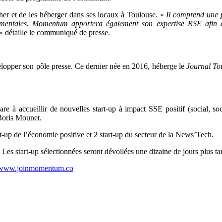
her et de les héberger dans ses locaux à Toulouse. «
Il comprend une p
ementales. Momentum apportera également son expertise RSE afin de 
» détaille le communiqué de presse.
lopper son pôle presse. Ce dernier née en 2016, héberge le
Journal To
 à accueillir de nouvelles start-up à impact SSE positif (social, so
Boris Mounet.
up de l’économie positive et 2 start-up du secteur de la News’Tech.
Les start-up sélectionnées seront dévoilées une dizaine de jours plus ta
www.joinmomentum.co