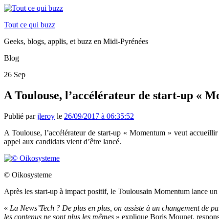
Tout ce qui buzz
Geeks, blogs, applis, et buzz en Midi-Pyrénées
Blog
26
Sep
A Toulouse, l’accélérateur de start-up « 
Publié par
jleroy
le
26/09/2017 à 06:35:52
A Toulouse, l’accélérateur de start-up « Momentum » veut accueilli
appel aux candidats vient d’être lancé.
© Oikosysteme
Après les start-up à impact positif, le Toulousain Momentum lance un
«
La News’Tech ? De plus en plus, on assiste à un changement de par
les contenus ne sont plus les mêmes
» explique Boris Mounet, respo