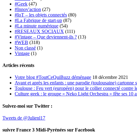
#Geek
(47)
#Innov'action
(27)
#IoT – les objets connectés
(80)
#La Fabrique de start-up
(87)
#La minute numérique
(54)
#RESEAUX SOCIAUX
(111)
#Vintage – Que deviennent-ils ?
(13)
#WEB
(318)
Non classé
(1)
Vintage
(1)
Articles récents
Votre blog #ToutCeQuiBuzz déménage
18 décembre 2021
Avant et après les enfants : une parodie (toulousaine) cartonne 
Toulouse : Feu vert (européen) pour le collier connecté contre le
Culture geek : le groupe « Neko Light Orchestra » fête ses 10 
Suivez-moi sur Twitter :
Tweets de @Julienl17
suivre France 3 Midi-Pyrénées sur Facebook