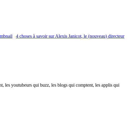
4 choses à savoir sur Alexis Janicot, le (nouveau) directeur
t, les youtubeurs qui buzz, les blogs qui comptent, les applis qui