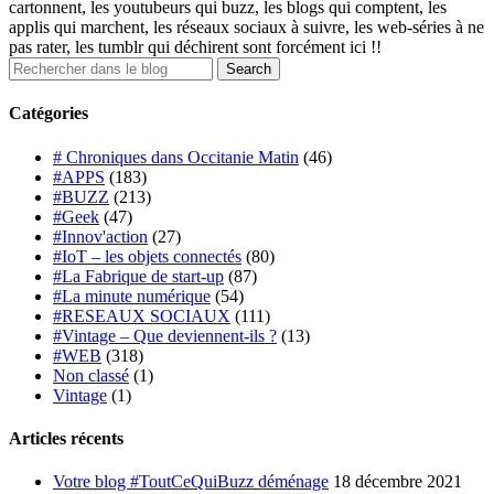
cartonnent, les youtubeurs qui buzz, les blogs qui comptent, les
applis qui marchent, les réseaux sociaux à suivre, les web-séries à ne
pas rater, les tumblr qui déchirent sont forcément ici !!
Catégories
# Chroniques dans Occitanie Matin
(46)
#APPS
(183)
#BUZZ
(213)
#Geek
(47)
#Innov'action
(27)
#IoT – les objets connectés
(80)
#La Fabrique de start-up
(87)
#La minute numérique
(54)
#RESEAUX SOCIAUX
(111)
#Vintage – Que deviennent-ils ?
(13)
#WEB
(318)
Non classé
(1)
Vintage
(1)
Articles récents
Votre blog #ToutCeQuiBuzz déménage
18 décembre 2021