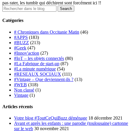
pas rater, les tumblr qui déchirent sont forcément ici !!
Catégories
# Chroniques dans Occitanie Matin
(46)
#APPS
(183)
#BUZZ
(213)
#Geek
(47)
#Innov'action
(27)
#IoT – les objets connectés
(80)
#La Fabrique de start-up
(87)
#La minute numérique
(54)
#RESEAUX SOCIAUX
(111)
#Vintage – Que deviennent-ils ?
(13)
#WEB
(318)
Non classé
(1)
Vintage
(1)
Articles récents
Votre blog #ToutCeQuiBuzz déménage
18 décembre 2021
Avant et après les enfants : une parodie (toulousaine) cartonne
sur le web
30 novembre 2021