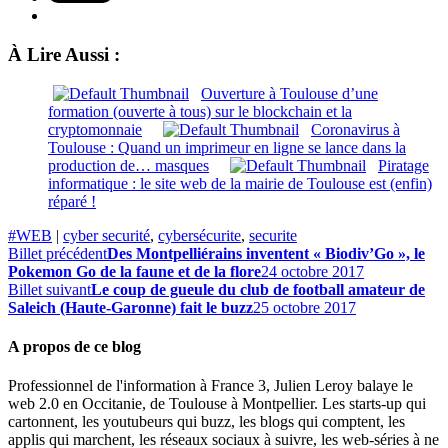
À Lire Aussi :
Ouverture à Toulouse d’une
formation (ouverte à tous) sur le blockchain et la
cryptomonnaie
Coronavirus à
Toulouse : Quand un imprimeur en ligne se lance dans la
production de… masques
Piratage
informatique : le site web de la mairie de Toulouse est (enfin)
réparé !
#WEB
|
cyber securité
,
cybersécurite
,
securite
Billet précédent
Des Montpelliérains inventent « Biodiv’Go », le
Pokemon Go de la faune et de la flore
24 octobre 2017
Billet suivant
Le coup de gueule du club de football amateur de
Saleich (Haute-Garonne) fait le buzz
25 octobre 2017
A propos de ce blog
Professionnel de l'information à France 3, Julien Leroy balaye le
web 2.0 en Occitanie, de Toulouse à Montpellier. Les starts-up qui
cartonnent, les youtubeurs qui buzz, les blogs qui comptent, les
applis qui marchent, les réseaux sociaux à suivre, les web-séries à ne