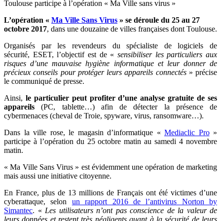
Toulouse participe à l’opération « Ma Ville sans virus »
L’opération «
Ma Ville Sans Virus
» se déroule du 25 au 27
octobre 2017
, dans une douzaine de villes françaises dont Toulouse.
Organisés par les revendeurs du spécialiste de logiciels de
sécurité, ESET, l’objectif est de «
sensibiliser les particuliers aux
risques d’une mauvaise hygiène informatique et leur donner de
précieux conseils pour protéger leurs appareils connectés
» précise
le communiqué de presse.
Ainsi,
le particulier peut profiter d’une analyse gratuite de ses
appareils
(PC, tablette…) afin de détecter la présence de
cybermenaces (cheval de Troie, spyware, virus, ransomware…).
Dans la ville rose, le magasin d’informatique «
Mediaclic Pro
»
participe à l’opération du 25 octobre matin au samedi 4 novembre
matin.
« Ma Ville Sans Virus » est évidemment une opération de marketing
mais aussi une initiative citoyenne.
En France, plus de 13 millions de Français ont été victimes d’une
cyberattaque, selon
un rapport 2016 de l’antivirus Norton by
Simantec
. «
Les utilisateurs n’ont pas conscience de la valeur de
leurs données et restent très négligents quant à la sécurité de leurs