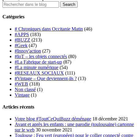
Catégories
# Chroniques dans Occitanie Matin
(46)
#APPS
(183)
#BUZZ
(213)
#Geek
(47)
#Innov'action
(27)
#IoT – les objets connectés
(80)
#La Fabrique de start-up
(87)
#La minute numérique
(54)
#RESEAUX SOCIAUX
(111)
#Vintage – Que deviennent-ils ?
(13)
#WEB
(318)
Non classé
(1)
Vintage
(1)
Articles récents
Votre blog #ToutCeQuiBuzz déménage
18 décembre 2021
Avant et après les enfants : une parodie (toulousaine) cartonne
sur le web
30 novembre 2021
Toulouse : Feu vert (européen) pour le collier connecté contre