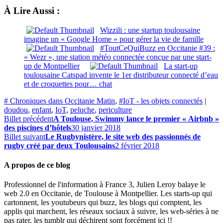
À Lire Aussi :
Wizzili : une startup toulousaine
imagine un « Google Home » pour gérer la vie de famille
#ToutCeQuiBuzz en Occitanie #39 :
« Wezr », une station météo connectée conçue par une start-
up de Montpellier
La start-up
toulousaine Catspad invente le 1er distributeur connecté d’eau
et de croquettes pour… chat
# Chroniques dans Occitanie Matin
,
#IoT - les objets connectés
|
doudou
,
enfant
,
IoT
,
peluche
,
periculture
Billet précédent
A Toulouse, Swimmy lance le premier « Airbnb »
des piscines d’hôtels
30 janvier 2018
Billet suivant
Le Rugbynistère, le site web des passionnés de
rugby créé par deux Toulousains
2 février 2018
A propos de ce blog
Professionnel de l'information à France 3, Julien Leroy balaye le
web 2.0 en Occitanie, de Toulouse à Montpellier. Les starts-up qui
cartonnent, les youtubeurs qui buzz, les blogs qui comptent, les
applis qui marchent, les réseaux sociaux à suivre, les web-séries à ne
pas rater, les tumblr qui déchirent sont forcément ici !!