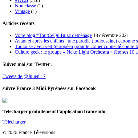
#WEB
(318)
Non classé
(1)
Vintage
(1)
Articles récents
Votre blog #ToutCeQuiBuzz déménage
18 décembre 2021
Avant et après les enfants : une parodie (toulousaine) cartonne 
Toulouse : Feu vert (européen) pour le collier connecté contre le
Culture geek : le groupe « Neko Light Orchestra » fête ses 10 
Suivez-moi sur Twitter :
Tweets de @Julienl17
suivre France 3 Midi-Pyrénées sur Facebook
Télécharger gratuitement l’application franceinfo
Télécharger
© 2026 France Télévisions