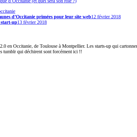
que d’Occitanie (et quel sera son rôle ?)
occitanie
munes d’Occitanie primées pour leur site web
12 février 2018
 start-up
13 février 2018
2.0 en Occitanie, de Toulouse à Montpellier. Les starts-up qui cartonnen
es tumblr qui déchirent sont forcément ici !!