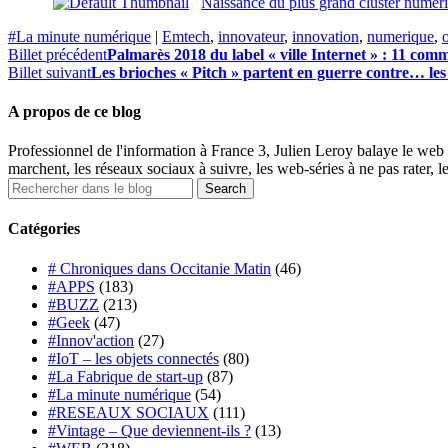
Naissance du plus grand cluster numéri
#La minute numérique
|
Emtech
,
innovateur
,
innovation
,
numerique
,
Billet précédent
Palmarès 2018 du label « ville Internet » : 11 com
Billet suivant
Les brioches « Pitch » partent en guerre contre… les
A propos de ce blog
Professionnel de l'information à France 3, Julien Leroy balaye le web 
marchent, les réseaux sociaux à suivre, les web-séries à ne pas rater, l
Catégories
# Chroniques dans Occitanie Matin
(46)
#APPS
(183)
#BUZZ
(213)
#Geek
(47)
#Innov'action
(27)
#IoT – les objets connectés
(80)
#La Fabrique de start-up
(87)
#La minute numérique
(54)
#RESEAUX SOCIAUX
(111)
#Vintage – Que deviennent-ils ?
(13)