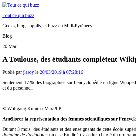
Tout ce qui buzz
Geeks, blogs, applis, et buzz en Midi-Pyrénées
Blog
20
Mar
A Toulouse, des étudiants complètent Wiki
Publié par
jleroy
le
20/03/2019 à 07:28:16
Seulement 17 % des biographies sur l’encyclopédie en ligne Wikipé
et du personnel.
© Wolfgang Kumm / MaxPPP
Améliorer la représentation des femmes scientifiques sur l’encycl
Durant 3 mois, des étudiants et des enseignants de cette école supér
domaine de l’aviation
» précise Emilie Teyssedre, chargé du progr