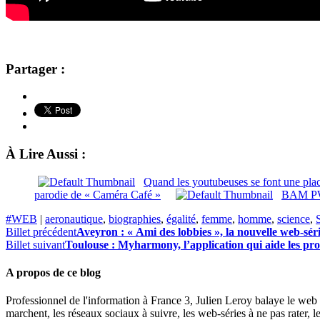
Partager :
À Lire Aussi :
Quand les youtubeuses se font une plac
parodie de « Caméra Café »
BAM PWR
#WEB
|
aeronautique
,
biographies
,
égalité
,
femme
,
homme
,
science
,
Billet précédent
Aveyron : « Ami des lobbies », la nouvelle web-sér
Billet suivant
Toulouse : Myharmony, l’application qui aide les pro
A propos de ce blog
Professionnel de l'information à France 3, Julien Leroy balaye le web 
marchent, les réseaux sociaux à suivre, les web-séries à ne pas rater, l