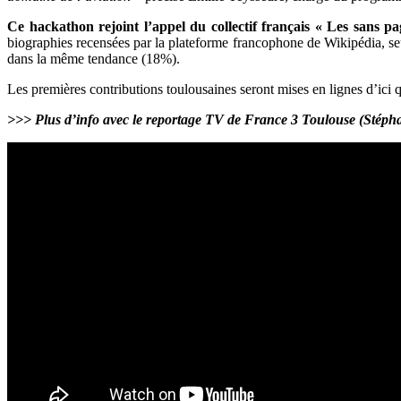
Ce hackathon rejoint l’appel du collectif français « Les sans p
biographies recensées par la plateforme francophone de Wikipédia, s
dans la même tendance (18%).
Les premières contributions toulousaines seront mises en lignes d’ici
>>> Plus d’info avec le reportage TV de France 3 Toulouse (Stép