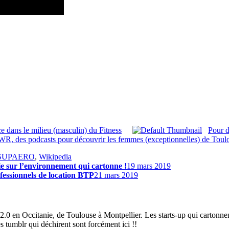
e dans le milieu (masculin) du Fitness
Pour d
, des podcasts pour découvrir les femmes (exceptionnelles) de Toul
SUPAERO
,
Wikipedia
ie sur l’environnement qui cartonne !
19 mars 2019
fessionnels de location BTP
21 mars 2019
2.0 en Occitanie, de Toulouse à Montpellier. Les starts-up qui cartonnen
es tumblr qui déchirent sont forcément ici !!