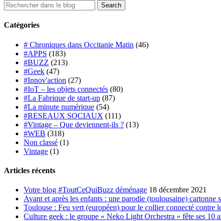
Catégories
# Chroniques dans Occitanie Matin
(46)
#APPS
(183)
#BUZZ
(213)
#Geek
(47)
#Innov'action
(27)
#IoT – les objets connectés
(80)
#La Fabrique de start-up
(87)
#La minute numérique
(54)
#RESEAUX SOCIAUX
(111)
#Vintage – Que deviennent-ils ?
(13)
#WEB
(318)
Non classé
(1)
Vintage
(1)
Articles récents
Votre blog #ToutCeQuiBuzz déménage
18 décembre 2021
Avant et après les enfants : une parodie (toulousaine) cartonne 
Toulouse : Feu vert (européen) pour le collier connecté contre le
Culture geek : le groupe « Neko Light Orchestra » fête ses 10 