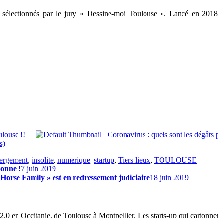
ats sélectionnés par le jury « Dessine-moi Toulouse ». Lancé en 201
ulouse !!
Coronavirus : quels sont les dégâts 
s)
ergement
,
insolite
,
numerique
,
startup
,
Tiers lieux
,
TOULOUSE
ronne !
7 juin 2019
y Horse Family » est en redressement judiciaire
18 juin 2019
2.0 en Occitanie, de Toulouse à Montpellier. Les starts-up qui cartonnen