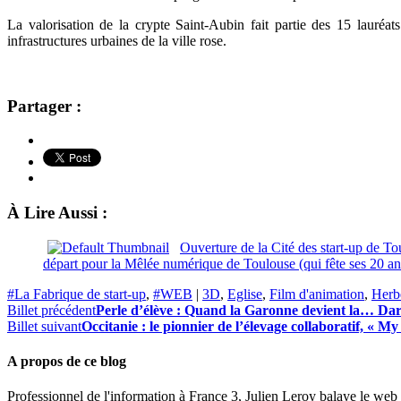
La valorisation de la crypte Saint-Aubin fait partie des 15 lauré
infrastructures urbaines de la ville rose.
Partager :
À Lire Aussi :
Ouverture de la Cité des start-up de To
départ pour la Mêlée numérique de Toulouse (qui fête ses 20 an
#La Fabrique de start-up
,
#WEB
|
3D
,
Eglise
,
Film d'animation
,
Herb
Billet précédent
Perle d’élève : Quand la Garonne devient la… Da
Billet suivant
Occitanie : le pionnier de l’élevage collaboratif, « M
A propos de ce blog
Professionnel de l'information à France 3, Julien Leroy balaye le web 