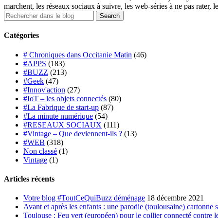
marchent, les réseaux sociaux à suivre, les web-séries à ne pas rater, l
Catégories
# Chroniques dans Occitanie Matin
(46)
#APPS
(183)
#BUZZ
(213)
#Geek
(47)
#Innov'action
(27)
#IoT – les objets connectés
(80)
#La Fabrique de start-up
(87)
#La minute numérique
(54)
#RESEAUX SOCIAUX
(111)
#Vintage – Que deviennent-ils ?
(13)
#WEB
(318)
Non classé
(1)
Vintage
(1)
Articles récents
Votre blog #ToutCeQuiBuzz déménage
18 décembre 2021
Avant et après les enfants : une parodie (toulousaine) cartonne 
Toulouse : Feu vert (européen) pour le collier connecté contre le