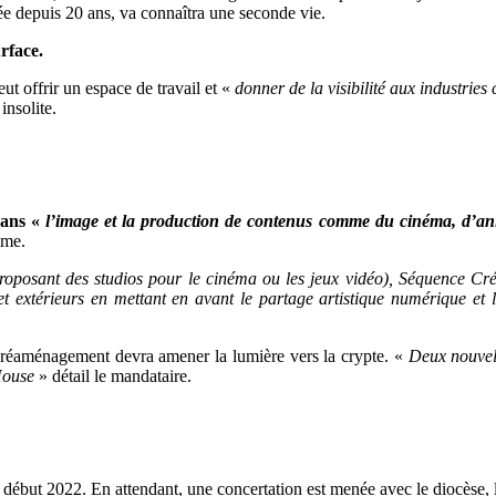
mée depuis 20 ans, va connaîtra une seconde vie.
rface.
eut offrir un espace de travail et «
donner de la visibilité aux industries c
insolite.
dans «
l’image et la production de contenus comme du cinéma, d’ani
sme.
oposant des studios pour le cinéma ou les jeux vidéo), Séquence Créat
et extérieurs en mettant en avant le partage artistique numérique et 
e réaménagement devra amener la lumière vers la crypte. «
Deux nouvell
House
» détail le mandataire.
ut 2022. En attendant, une concertation est menée avec le diocèse, les r