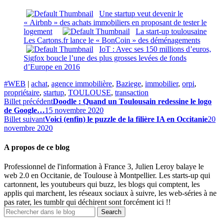
Une startup veut devenir le
« Airbnb » des achats immobiliers en proposant de tester le
logement
La start-up toulousaine
Les Cartons.fr lance le « BonCoin » des déménagements
IoT : Avec ses 150 millions d’euros,
Sigfox boucle l’une des plus grosses levées de fonds
d’Europe en 2016
#WEB
|
achat
,
agence immobilière
,
Baziege
,
immobilier
,
orpi
,
propriétaire
,
startup
,
TOULOUSE
,
transaction
Billet précédent
Doodle : Quand un Toulousain redessine le logo
de Google…
15 novembre 2020
Billet suivant
Voici (enfin) le puzzle de la filière IA en Occitanie
20
novembre 2020
A propos de ce blog
Professionnel de l'information à France 3, Julien Leroy balaye le
web 2.0 en Occitanie, de Toulouse à Montpellier. Les starts-up qui
cartonnent, les youtubeurs qui buzz, les blogs qui comptent, les
applis qui marchent, les réseaux sociaux à suivre, les web-séries à ne
pas rater, les tumblr qui déchirent sont forcément ici !!