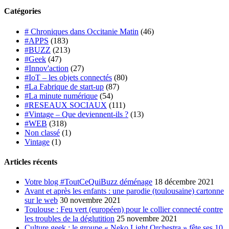
Catégories
# Chroniques dans Occitanie Matin
(46)
#APPS
(183)
#BUZZ
(213)
#Geek
(47)
#Innov'action
(27)
#IoT – les objets connectés
(80)
#La Fabrique de start-up
(87)
#La minute numérique
(54)
#RESEAUX SOCIAUX
(111)
#Vintage – Que deviennent-ils ?
(13)
#WEB
(318)
Non classé
(1)
Vintage
(1)
Articles récents
Votre blog #ToutCeQuiBuzz déménage
18 décembre 2021
Avant et après les enfants : une parodie (toulousaine) cartonne
sur le web
30 novembre 2021
Toulouse : Feu vert (européen) pour le collier connecté contre
les troubles de la déglutition
25 novembre 2021
Culture geek : le groupe « Neko Light Orchestra » fête ses 10