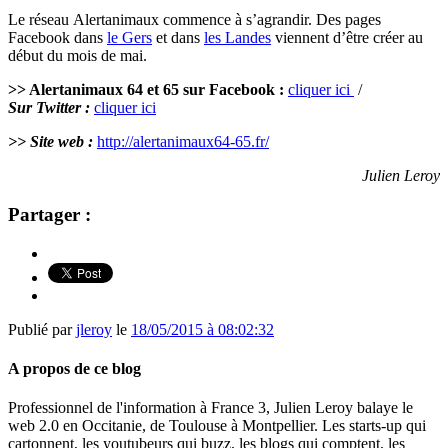
Le réseau Alertanimaux commence à s’agrandir. Des pages
Facebook dans
le Gers
et dans
les Landes
viennent d’être créer au
début du mois de mai.
>>
Alertanimaux 64 et 65 sur Facebook :
cliquer ici
/
Sur
Twitter
:
cliquer ici
>> Site web :
http://alertanimaux64-65.fr/
Julien Leroy
Partager :
Publié par
jleroy
le
18/05/2015 à 08:02:32
A propos de ce blog
Professionnel de l'information à France 3, Julien Leroy balaye le
web 2.0 en Occitanie, de Toulouse à Montpellier. Les starts-up qui
cartonnent, les youtubeurs qui buzz, les blogs qui comptent, les