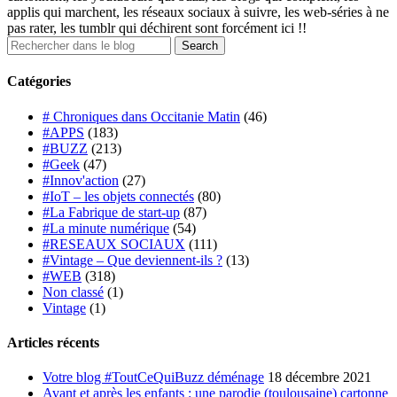
applis qui marchent, les réseaux sociaux à suivre, les web-séries à ne
pas rater, les tumblr qui déchirent sont forcément ici !!
Catégories
# Chroniques dans Occitanie Matin
(46)
#APPS
(183)
#BUZZ
(213)
#Geek
(47)
#Innov'action
(27)
#IoT – les objets connectés
(80)
#La Fabrique de start-up
(87)
#La minute numérique
(54)
#RESEAUX SOCIAUX
(111)
#Vintage – Que deviennent-ils ?
(13)
#WEB
(318)
Non classé
(1)
Vintage
(1)
Articles récents
Votre blog #ToutCeQuiBuzz déménage
18 décembre 2021
Avant et après les enfants : une parodie (toulousaine) cartonne