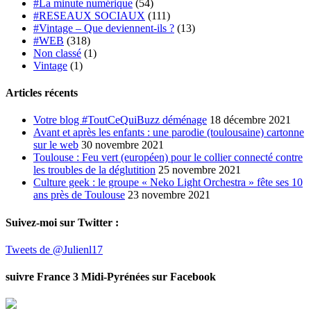
#La minute numérique
(54)
#RESEAUX SOCIAUX
(111)
#Vintage – Que deviennent-ils ?
(13)
#WEB
(318)
Non classé
(1)
Vintage
(1)
Articles récents
Votre blog #ToutCeQuiBuzz déménage
18 décembre 2021
Avant et après les enfants : une parodie (toulousaine) cartonne
sur le web
30 novembre 2021
Toulouse : Feu vert (européen) pour le collier connecté contre
les troubles de la déglutition
25 novembre 2021
Culture geek : le groupe « Neko Light Orchestra » fête ses 10
ans près de Toulouse
23 novembre 2021
Suivez-moi sur Twitter :
Tweets de @Julienl17
suivre France 3 Midi-Pyrénées sur Facebook