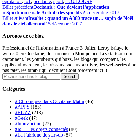
equitation
,
IoT
,
occitanie
,
sport
,
TOULOUSE
Billet précédent
Occitanie : Que devient l’application
« Sportihome », le Airbnb des sportifs ?
5 décembre 2017
Billet suivant
Insolite : quand un A380 trace un… sapin de Noël
dans le ciel allemand
15 décembre 2017
A propos de ce blog
Professionnel de l'information à France 3, Julien Leroy balaye le
web 2.0 en Occitanie, de Toulouse à Montpellier. Les starts-up qui
cartonnent, les youtubeurs qui buzz, les blogs qui comptent, les
applis qui marchent, les réseaux sociaux à suivre, les web-séries à ne
pas rater, les tumblr qui déchirent sont forcément ici !!
Catégories
# Chroniques dans Occitanie Matin
(46)
#APPS
(183)
#BUZZ
(213)
#Geek
(47)
#Innov'action
(27)
#IoT – les objets connectés
(80)
#La Fabrique de start-up
(87)