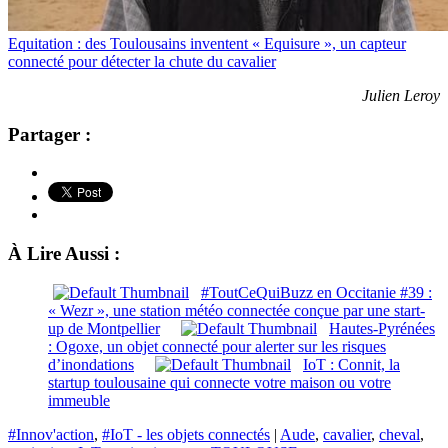
Equitation : des Toulousains inventent « Equisure », un capteur
connecté pour détecter la chute du cavalier
Julien Leroy
Partager :
À Lire Aussi :
#ToutCeQuiBuzz en Occitanie #39 :
« Wezr », une station météo connectée conçue par une start-
up de Montpellier
Hautes-Pyrénées
: Ogoxe, un objet connecté pour alerter sur les risques
d’inondations
IoT : Connit, la
startup toulousaine qui connecte votre maison ou votre
immeuble
#Innov'action
,
#IoT - les objets connectés
|
Aude
,
cavalier
,
cheval
,