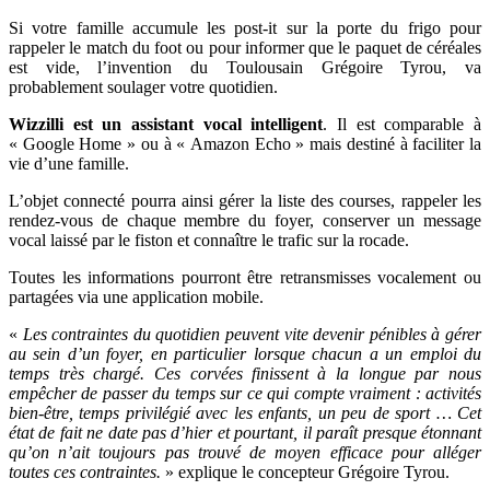
Si votre famille accumule les
post-it sur la porte du frigo pour
rappeler le match du foot ou pour informer que le paquet de céréales
est vide, l’invention du Toulousain Grégoire Tyrou, va
probablement soulager votre quotidien.
Wizzilli est un assistant vocal intelligent
. Il est comparable à
« Google Home » ou à « Amazon Echo » mais destiné à faciliter la
vie d’une famille.
L’objet connecté pourra ainsi gérer la liste des courses, rappeler les
rendez-vous de chaque membre du foyer, conserver un message
vocal laissé par le fiston et connaître le trafic sur la rocade.
Toutes les informations pourront être retransmisses vocalement ou
partagées via une application mobile.
«
Les contraintes du quotidien peuvent vite devenir pénibles à gérer
au sein d’un foyer, en particulier lorsque chacun a un emploi du
temps très chargé. Ces corvées finissent à la longue par nous
empêcher de passer du temps sur ce qui compte vraiment : activités
bien-être, temps privilégié avec les enfants, un peu de sport … Cet
état de fait ne date pas d’hier et pourtant, il paraît presque étonnant
qu’on n’ait toujours pas trouvé de moyen efficace pour alléger
toutes ces contraintes.
» explique le concepteur
Grégoire Tyrou.