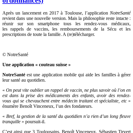
ordonnances)
Après un lancement en 2017 à Toulouse, l’
application
NotreSanté
revient dans une nouvelle version. Mais la philosophie reste intacte :
r
éunir sur son smartphone tous les rendez-vous médicaux,
les rappels de vaccins, les remboursements de la Sécu et les
prescriptions de toute la famille. A (re)télécharger.
© NotreSanté
Une application « couteau suisse »
NotreSanté
est une application mobile qui aide les familles à gérer
leur santé au quotidien.
«
On peut vite oublier un rappel de vaccin, ne plus savoir où l’on en
est dans la prise des médicaments des enfants, avoir des rendez-
vous qui se chevauchent entre médecin traitant et spécialiste, etc
»
énumère Benoît Vinceneux, l’un des
fondateurs.
«
Bref, la gestion de la santé du quotidien n’a rien d’un long fleuve
tranquille
» poursuit-il.
C’est ainsi que 3 Toulousains,
Benoît Vinceneux, Sébastien Tirvert