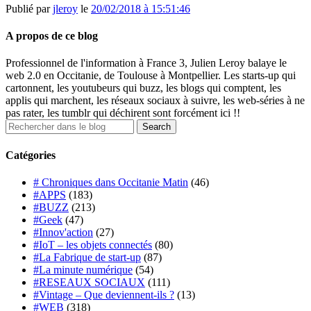
Publié par
jleroy
le
20/02/2018 à 15:51:46
A propos de ce blog
Professionnel de l'information à France 3, Julien Leroy balaye le
web 2.0 en Occitanie, de Toulouse à Montpellier. Les starts-up qui
cartonnent, les youtubeurs qui buzz, les blogs qui comptent, les
applis qui marchent, les réseaux sociaux à suivre, les web-séries à ne
pas rater, les tumblr qui déchirent sont forcément ici !!
Catégories
# Chroniques dans Occitanie Matin
(46)
#APPS
(183)
#BUZZ
(213)
#Geek
(47)
#Innov'action
(27)
#IoT – les objets connectés
(80)
#La Fabrique de start-up
(87)
#La minute numérique
(54)
#RESEAUX SOCIAUX
(111)
#Vintage – Que deviennent-ils ?
(13)
#WEB
(318)