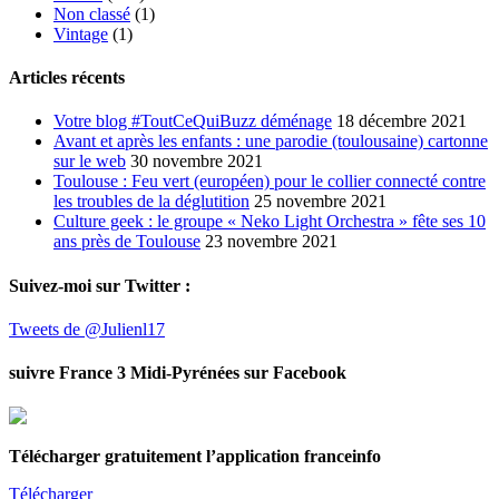
Non classé
(1)
Vintage
(1)
Articles récents
Votre blog #ToutCeQuiBuzz déménage
18 décembre 2021
Avant et après les enfants : une parodie (toulousaine) cartonne
sur le web
30 novembre 2021
Toulouse : Feu vert (européen) pour le collier connecté contre
les troubles de la déglutition
25 novembre 2021
Culture geek : le groupe « Neko Light Orchestra » fête ses 10
ans près de Toulouse
23 novembre 2021
Suivez-moi sur Twitter :
Tweets de @Julienl17
suivre France 3 Midi-Pyrénées sur Facebook
Télécharger gratuitement l’application franceinfo
Télécharger