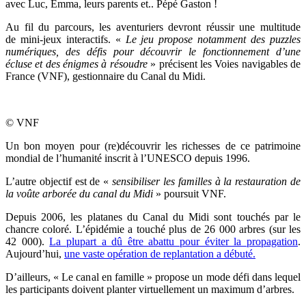
avec Luc, Emma, leurs parents et.. Pépé́ Gaston !
Au fil du parcours, les aventuriers devront réussir une multitude
de mini-jeux interactifs. «
Le jeu propose
notamment des puzzles
numériques, des défis pour découvrir le fonctionnement d’une
écluse et des énigmes à résoudre
» précisent les Voies navigables de
France (VNF), gestionnaire du Canal du Midi.
© VNF
Un bon moyen pour (re)découvrir les richesses de ce patrimoine
mondial de l’humanité inscrit à l’UNESCO depuis 1996.
L’autre objectif est de «
sensibiliser les familles à la restauration de
la voûte arborée du canal du Midi
» poursuit VNF.
Depuis 2006, les platanes du Canal du Midi sont touchés par le
chancre coloré. L’épidémie a touché plus de 26 000 arbres (sur les
42 000).
La plupart a dû être abattu pour éviter la propagation
.
Aujourd’hui,
une vaste opération de replantation a débuté.
D’ailleurs, « Le canal en famille » propose un mode défi dans lequel
les participants doivent planter virtuellement un maximum d’arbres.