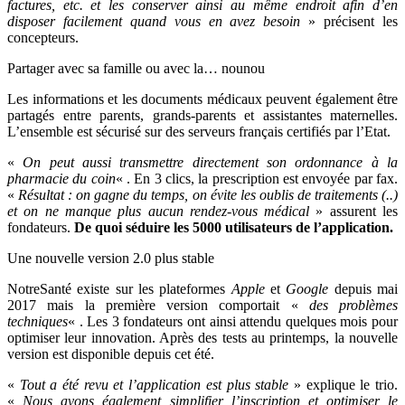
factures, etc. et les conserver ainsi au même endroit afin d’en
disposer facilement quand vous en avez besoin
» précisent les
concepteurs.
Partager avec sa famille ou avec la… nounou
Les informations et les documents médicaux peuvent également être
partagés entre parents, grands-parents et assistantes maternelles.
L’ensemble est sécurisé sur des serveurs français certifiés par l’Etat.
«
On peut aussi transmettre directement son ordonnance à la
pharmacie du coin
« . En 3 clics, la prescription est envoyée par fax.
«
Résultat : on gagne du temps, on évite les oublis de traitements (..)
et on ne manque plus aucun rendez-vous médical
» assurent les
fondateurs.
De quoi séduire les 5000 utilisateurs de l’application.
Une nouvelle version 2.0 plus stable
NotreSanté existe sur les plateformes
Apple
et
Google
depuis mai
2017 mais la première version comportait «
des problèmes
techniques
« . Les 3 fondateurs ont ainsi attendu quelques mois pour
optimiser leur innovation. Après des tests au printemps, la nouvelle
version est disponible depuis cet été.
«
Tout a été revu et l’application est plus stable
» explique le trio.
«
Nous avons également simplifier l’inscription et optimiser le