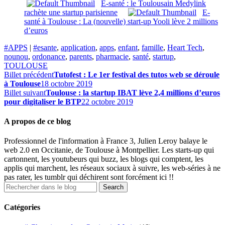
E-santé : le Toulousain Medylink
rachète une startup parisienne
E-
santé à Toulouse : La (nouvelle) start-up Yooli lève 2 millions
d’euros
#APPS
|
#esante
,
application
,
apps
,
enfant
,
famille
,
Heart Tech
,
nounou
,
ordonance
,
parents
,
pharmacie
,
santé
,
startup
,
TOULOUSE
Billet précédent
Tutofest : Le 1er festival des tutos web se déroule
à Toulouse
18 octobre 2019
Billet suivant
Toulouse : la startup IBAT lève 2,4 millions d’euros
pour digitaliser le BTP
22 octobre 2019
A propos de ce blog
Professionnel de l'information à France 3, Julien Leroy balaye le
web 2.0 en Occitanie, de Toulouse à Montpellier. Les starts-up qui
cartonnent, les youtubeurs qui buzz, les blogs qui comptent, les
applis qui marchent, les réseaux sociaux à suivre, les web-séries à ne
pas rater, les tumblr qui déchirent sont forcément ici !!
Catégories