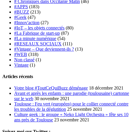
# Chroniques dans Occitanie Matin
(46)
#APPS
(183)
#BUZZ
(213)
#Geek
(47)
#Innov'action
(27)
#IoT – les objets connectés
(80)
#La Fabrique de start-up
(87)
#La minute numérique
(54)
#RESEAUX SOCIAUX
(111)
#Vintage – Que deviennent-ils ?
(13)
#WEB
(318)
Non classé
(1)
Vintage
(1)
Articles récents
Votre blog #ToutCeQuiBuzz déménage
18 décembre 2021
Avant et après les enfants : une parodie (toulousaine) cartonne
sur le web
30 novembre 2021
Toulouse : Feu vert (européen) pour le collier connecté contre
les troubles de la déglutition
25 novembre 2021
Culture geek : le groupe « Neko Light Orchestra » fête ses 10
ans près de Toulouse
23 novembre 2021
Suivez-moi sur Twitter :