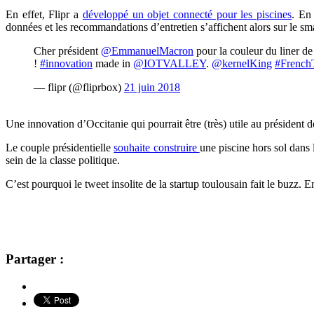
En effet, Flipr a
développé un objet connecté pour les piscines
. En
données et les recommandations d’entretien s’affichent alors sur le sm
Cher président
@EmmanuelMacron
pour la couleur du liner de
!
#innovation
made in
@IOTVALLEY
.
@kernelKing
#French
— flipr (@fliprbox)
21 juin 2018
Une innovation d’Occitanie qui pourrait être (très) utile au président d
Le couple présidentielle
souhaite construire
une piscine hors sol dans l
sein de la classe politique.
C’est pourquoi le tweet insolite de la startup toulousain fait le buzz
Partager :