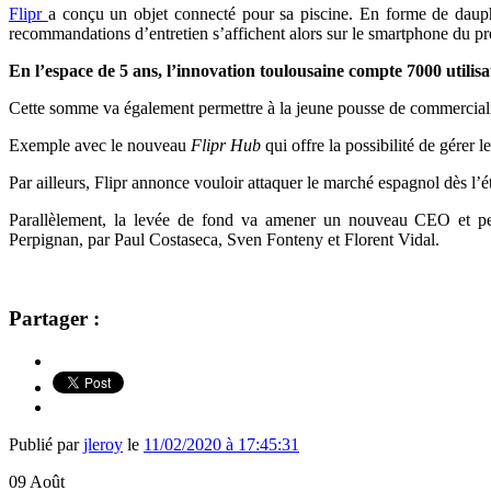
Flipr
a conçu un objet connecté pour sa piscine. En forme de dauphi
recommandations d’entretien s’affichent alors sur le smartphone du propr
En l’espace de 5 ans, l’innovation toulousaine compte 7000 utilisa
Cette somme va également permettre à la jeune pousse de commerciali
Exemple avec le nouveau
Flipr Hub
qui offre la possibilité de gére
Par ailleurs, Flipr annonce vouloir attaquer le marché espagnol dès l’é
Parallèlement, la levée de fond va amener un nouveau CEO et per
Perpignan,
par Paul Costaseca, Sven Fonteny et Florent Vidal.
Partager :
Publié par
jleroy
le
11/02/2020 à 17:45:31
09
Août