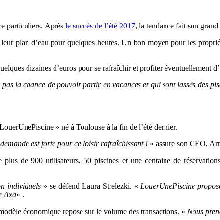
re particuliers. Après
le succès de l’été 2017
, la tendance fait son grand 
 leur plan d’eau pour quelques heures. Un bon moyen pour les propriét
uelques dizaines d’euros pour se rafraîchir et profiter éventuellement d’
t pas la chance de pouvoir partir en vacances et qui sont lassés des pi
 LouerUnePiscine » né à Toulouse à la fin de l’été dernier.
 demande est forte pour ce loisir rafraîchissant !
» assure son CEO, Arn
plus de 900 utilisateurs, 50 piscines et une centaine de réservati
on individuels
» se défend Laura Strelezki. «
LouerUnePiscine propose
re Axa
« .
e modèle économique repose sur le volume des transactions. «
Nous pren