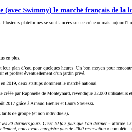
e (avec Swimmy) le marché français de la lo
ce. Plusieurs plateformes se sont lancées sur ce créneau mais aujourd’
lus en plus.
nt leur plan d’eau pour quelques heures. Un bon moyen pour rencontre
hir et profiter éventuellement d’un jardin privé.
i en 2019, deux startups dominent le marché national.
e créée par Raphaëlle de Monteynard, revendique 32.000 utilisateurs e
ût 2017 grâce à Arnaud Biehler et Laura Strelezki.
 tarifs de groupe (et non individuels).
 les 30 derniers jours. C’est 10 fois plus que l’an dernier
» affirme Lau
ellement, nous avons enregistré plus de 2000 réservation
» complète la