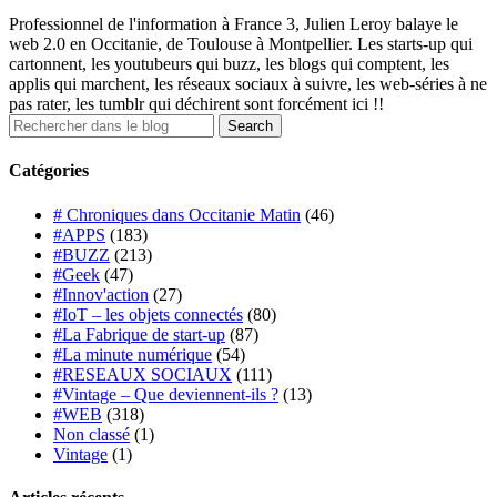
Professionnel de l'information à France 3, Julien Leroy balaye le
web 2.0 en Occitanie, de Toulouse à Montpellier. Les starts-up qui
cartonnent, les youtubeurs qui buzz, les blogs qui comptent, les
applis qui marchent, les réseaux sociaux à suivre, les web-séries à ne
pas rater, les tumblr qui déchirent sont forcément ici !!
Catégories
# Chroniques dans Occitanie Matin
(46)
#APPS
(183)
#BUZZ
(213)
#Geek
(47)
#Innov'action
(27)
#IoT – les objets connectés
(80)
#La Fabrique de start-up
(87)
#La minute numérique
(54)
#RESEAUX SOCIAUX
(111)
#Vintage – Que deviennent-ils ?
(13)
#WEB
(318)
Non classé
(1)
Vintage
(1)