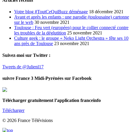
Articles récents
Votre blog #ToutCeQuiBuzz déménage
18 décembre 2021
Avant et après les enfants : une parodie (toulousaine) cartonne
sur le web
30 novembre 2021
Toulouse : Feu vert (européen) pour le collier connecté contre
les troubles de la déglutition
25 novembre 2021
Culture geek : le groupe « Neko Light Orchestra » fête ses 10
ans près de Toulouse
23 novembre 2021
Suivez-moi sur Twitter :
Tweets de @Julienl17
suivre France 3 Midi-Pyrénées sur Facebook
Télécharger gratuitement l’application franceinfo
Télécharger
© 2026 France Télévisions