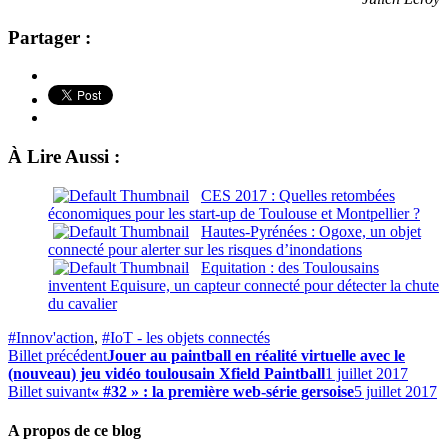
Partager :
À Lire Aussi :
CES 2017 : Quelles retombées
économiques pour les start-up de Toulouse et Montpellier ?
Hautes-Pyrénées : Ogoxe, un objet
connecté pour alerter sur les risques d’inondations
Equitation : des Toulousains
inventent Equisure, un capteur connecté pour détecter la chute
du cavalier
#Innov'action
,
#IoT - les objets connectés
Billet précédent
Jouer au paintball en réalité virtuelle avec le
(nouveau) jeu vidéo toulousain Xfield Paintball
1 juillet 2017
Billet suivant
« #32 » : la première web-série gersoise
5 juillet 2017
A propos de ce blog